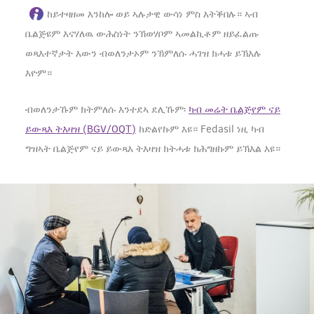
ከይተዛዘመ እንከሎ ወይ ኣሉታዊ ውሳነ ምስ እትቕበሉ። ኣብ
ቤልጅዩም እናሃለዉ ውሕስነት ንኽወሃቦም ኣመልኪቶም ዘይፈልጡ
ወጻእተኛታት እውን ብወለንታኦም ንኽምለሱ ሓገዝ ክሓቱ ይኽእሉ
እዮም።
ብወለንታኹም ክትምለሱ እንተደኣ ደሊኹም፡
ካብ መሬት ቤልጅየም ናይ
ይውጻእ ትእዛዝ (BGV/OQT)
ከድልየኩም እዩ። Fedasil ነዚ ካብ
ግዝኣት ቤልጅየም ናይ ይውጻእ ትእዛዝ ክትሓቱ ክሕግዘኩም ይኽእል እዩ።