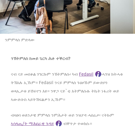
ንምምላስ ምድላው
ንኽትምለስ ከመይ ጌርካ ሕቶ ተቕርብ?
ናብ ናይ መበቆል ሃገርኩም ንኽትምለሱ፡ ካብ
Fedasil
ሓገዝ ክትሓቱ
ትኽእሉ ኢኹም። Fedasil ንናይ ምምላስ ጉዕዞኹም ይውድቦን
ወጻኢታቱ ይሽፍኖን እዩ። ንዋጋ ናይ`ቲ እትምለሱሉ ትኬት ነፋሪት ወይ
ኣውቶቡስ ኣይትኸፍልዎን ኢኹም።
ብዛዕባ ወለንታዊ ምምላስ ንምሕታት ወይ ንዝያዳ ሓበሬታ፡ ናትኩም
ኣሳላጢ/ት ማሕበራዊ ጉዳይ
ብቐጥታ ተወከሱ።