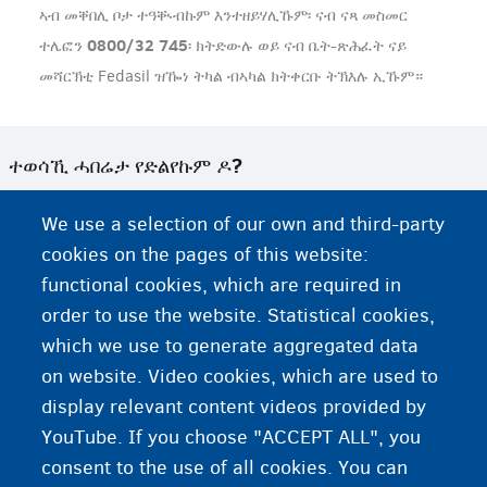
ኣብ መቐበሊ ቦታ ተዓቚብኩም እንተዘይሃሊኹም፡ ናብ ናጻ መስመር
0800/32 745
ተሌፎን
፡ ክትድውሉ ወይ ናብ ቤት-ጽሕፈት ናይ
መሻርኽቲ Fedasil ዝዀነ ትካል ብኣካል ክትቀርቡ ትኽእሉ ኢኹም።
ተወሳኺ ሓበሬታ የድልየኩም ዶ?
We use a selection of our own and third-party
ንፕሮግራም ወለንታዊ ምምላስ ናይ Fedasil ተወከሱ
cookies on the pages of this website:
ኣማራጺታት ናይ ዝተናውሐ መስርሕ ምቕባል ከምኡ'ውን ምምላስ ወጻእተኛ
functional cookies, which are required in
order to use the website. Statistical cookies,
ዴስክታት ምምላስ ስደተኛታት
which we use to generate aggregated data
on website. Video cookies, which are used to
ኣሉታዊ ውሳኔ
display relevant content videos provided by
YouTube. If you choose "ACCEPT ALL", you
consent to the use of all cookies. You can