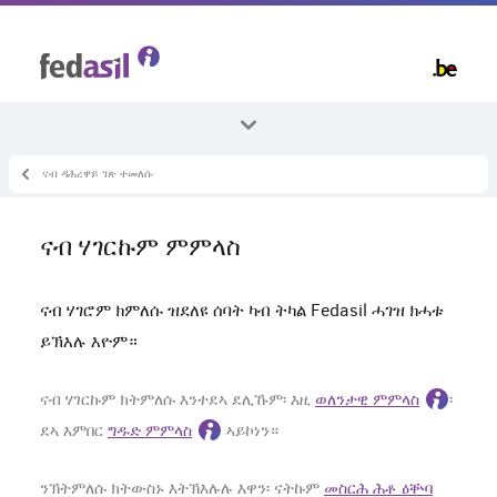
Skip
to
main
content
ናብ ዳሕረዋይ ገጽ ተመለሱ
ኵላቶም ኣርእስተ-ቴማታት
ምምላስ
ናብ ሃገርኩም ምምላስ
ወለንታዊ ምምላስ
ናብ ሃገሮም ክምለሱ ዝደለዩ ሰባት ካብ ትካል Fedasil ሓገዝ ክሓቱ
ይኽእሉ እዮም።
ናብ ሃገርኩም ክትምለሱ እንተደኣ ደሊኹም፡ እዚ
ወለንታዊ ምምላስ
፡
ደኣ እምበር
ግዱድ ምምላስ
ኣይኮነን።
ንኽትምለሱ ክትውስኑ እትኽእሉሉ እዋን፡ ናትኩም
መስርሕ ሕቶ ዕቝባ