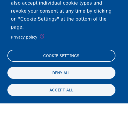
also accept individual cookie types and
revoke your consent at any time by clicking
on "Cookie Settings" at the bottom of the
page.
Privacy policy
COOKIE SETTINGS
Footer
Cookie Settings
(menu)
Cookies statement
DENY ALL
Accessibility statement
ACCEPT ALL
ጉዳይ ብሕትውናን ባዕላዊ ሕድገት መሰልን
Persistent
TI
footer
Disclaimer
menu
ኣድራሻ
Fedasil info, all rights reserved © 2026 - made by
Nascom