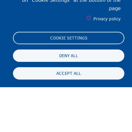
on "Cookie Settings" at the bottom of the
page.
Privacy policy
COOKIE SETTINGS
Footer
Cookie Settings
(menu)
Cookies statement
DENY ALL
Accessibility statement
ACCEPT ALL
حریم شخصی و رفع مسئولیت
Persistent
FA
footer
Disclaimer
menu
تماس
Fedasil info, all rights reserved © 2026 - made by
Nascom