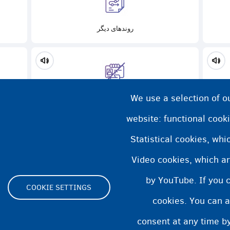
روند‌های دیگر
We use a selection of o
اقامت نامنظم
website: functional cooki
Statistical cookies, wh
Video cookies, which ar
by YouTube. If you 
COOKIE SETTINGS
cookies. You can a
Footer
consent at any time by
ity statement
Cookies statement
Cookie Settings