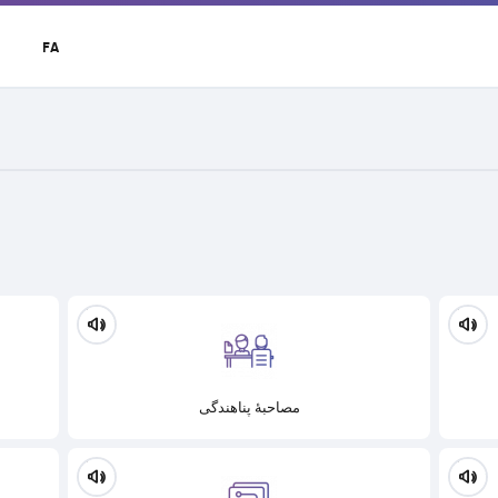
t
FA
r
u
مصاحبۀ پناهندگی