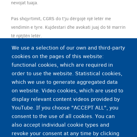
nevojat tuaja.
Pas shqyrtimit, CGRS do t'ju dërgojë një letër me
vendimin e tyre. Kujdestari dhe avokati juaj do të marrin
të njëjtën letër.
We use a selection of our own and third-party
cookies on the pages of this website:
Më shumë informacion?
functional cookies, which are required in
order to use the website. Statistical cookies,
Udhërrëfyesi i CGRS për të miturit e pashoqëruar
which we use to generate aggregated data
on website. Video cookies, which are used to
www.asyluminbelgium.be: i mituri i pashoqëruar
display relevant content videos provided by
YouTube. If you choose "ACCEPT ALL", you
consent to the use of all cookies. You can
also accept individual cookie types and
revoke your consent at any time by clicking