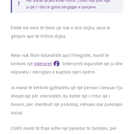
Për shkak se jeni ende i mitur, CGRS nuk pret nga
ju që t'i dini të gjitha përgjigjet e pyetjeve.
Është më mirë të thoni që nuk e dini diçka, sesa të
gënjeni apo të trilloni diçka.
Nëse nuk flisni holandisht apo frëngjisht, mund të
kërkoni një
interpret
. Iinterpreti sigurohet që ju dhe
nëpunësi i mbrojtjes e kuptoni njëri-tjetrin.
Ju mund të kërkoni gjithashtu që një person i besuar t'ju
shoqërojë për intervistën. Ky është një i rritur që i
besoni, për shembull një psikolog, mësues ose punonjës
social.
CGRS mund të ftojë edhe një pjesëtar të familjes, për