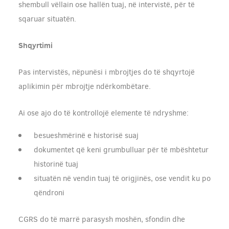
shembull vëllain ose hallën tuaj, në intervistë, për të
sqaruar situatën.
Shqyrtimi
Pas intervistës, nëpunësi i mbrojtjes do të shqyrtojë
aplikimin për mbrojtje ndërkombëtare.
Ai ose ajo do të kontrollojë elemente të ndryshme:
besueshmërinë e historisë suaj
dokumentet që keni grumbulluar për të mbështetur
historinë tuaj
situatën në vendin tuaj të origjinës, ose vendit ku po
qëndroni
CGRS do të marrë parasysh moshën, sfondin dhe