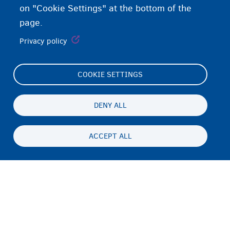
on "Cookie Settings" at the bottom of the
page.
Privacy policy
COOKIE SETTINGS
Footer
Cookie Settings
(menu)
Cookies statement
DENY ALL
Accessibility statement
ACCEPT ALL
Privatesia & Mospranimi
Persistent
SQ
footer
Disclaimer
menu
Kontakti
Fedasil info, all rights reserved © 2026 - made by
Nascom