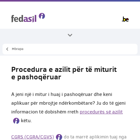
Skip
to
main
content
Mbrapa
Te gjitha temat
Azili dhe procedura
Procedura e azilit për të miturit
Aplikimi për azil
e pashoqëruar
A jeni një i mitur i huaj i pashoqëruar dhe keni
aplikuar për mbrojtje ndërkombëtare? Ju do të gjeni
informacion të dobishëm rreth
procedurës së azilit
këtu.
CGRS (CGRA/CGVS)
do ta marrë aplikimin tuaj nga