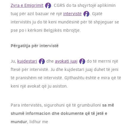
Zyra e Emigrimit
. CGRS do ta shqyrtojë aplikimin
tuaj për azil bazuar në një
intervistë
. Gjatë
intervistës ju do të keni mundësinë për të shpjeguar se
pse po i kërkoni Belgjikës mbrojtje.
Përgatitja për intervistë
Ju,
kujdestari
dhe
avokati juaj
do të merrni një
ftesë për intervistë. Ju dhe kujdestari juaj duhet të jeni
të pranishëm në intervistë. Gjithashtu është e mira që të
keni një avokat që ju asiston.
sa më
Para intervistës, sigurohuni që të grumbulloni
shumë informacion dhe dokumente që të jetë e
mundur
, lidhur me