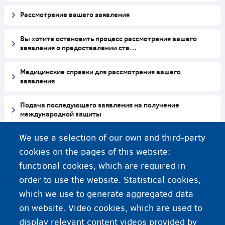
Рассмотрение вашего заявления
Вы хотите остановить процесс рассмотрения вашего
заявления о предоставлении ста…
Медицинские справки для рассмотрения вашего
заявления
Подача последующего заявления на получение
международной защиты
We use a selection of our own and third-party
Несовершеннолетние
cookies on the pages of this website:
У вас есть проблемы со здоровьем?
functional cookies, which are required in
order to use the website. Statistical cookies,
Выезд за границу во время рассмотрения заявления
which we use to generate aggregated data
on website. Video cookies, which are used to
Путешествия за границу во время процедуры
display relevant content videos provided by