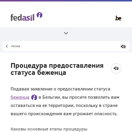
Skip
to
main
content
Назад
Все темы
Убежище и процедура
Процедура предоставления
Прошение о предоставлении убежища
статуса беженца
Подавая заявление о предоставлении статуса
беженца
в Бельгии, вы просите позволить вам
оставаться на ее территории, поскольку в стране
вашего происхождения вам угрожает опасность.
Каковы основные этапы процедуры