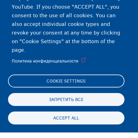
YouTube. If you choose "ACCEPT ALL", you
consent to the use of all cookies. You can
also accept individual cookie types and
revoke your consent at any time by clicking
on "Cookie Settings" at the bottom of the
page.
Политика конфиденциальности
COOKIE SETTINGS
Footer
Cookie Settings
(menu)
Cookies statement
ЗАПРЕТИТЬ ВСЕ
Accessibility statement
ACCEPT ALL
Конфиденциальность и отказ
Persistent
RU
footer
Disclaimer
menu