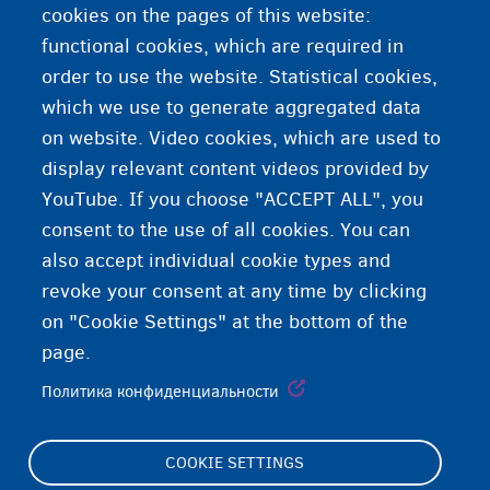
cookies on the pages of this website:
Связаться с Управлением по делам иностранцев
functional cookies, which are required in
order to use the website. Statistical cookies,
Связаться с CGVS/CGRA
which we use to generate aggregated data
on website. Video cookies, which are used to
Регистрация для получения места приема
display relevant content videos provided by
YouTube. If you choose "ACCEPT ALL", you
consent to the use of all cookies. You can
also accept individual cookie types and
revoke your consent at any time by clicking
on "Cookie Settings" at the bottom of the
page.
Политика конфиденциальности
COOKIE SETTINGS
Footer