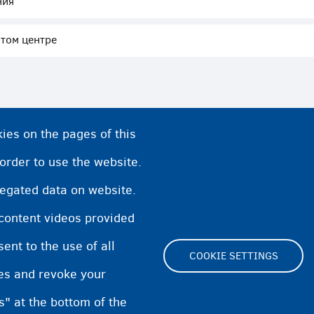
ния
ытом центре
ies on the pages of this
 order to use the website.
regated data on website.
 content videos provided
nt to the use of all
COOKIE SETTINGS
pes and revoke your
Footer
s" at the bottom of the
Cookie Settings
Cooki