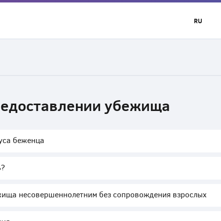
RU
редоставлении убежища
уса беженца
ь?
жища несовершеннолетним без сопровождения взрослых