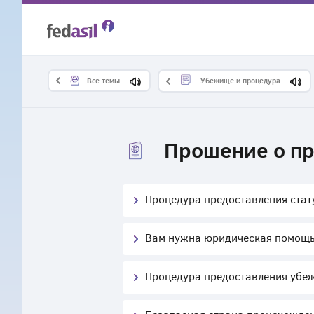
Skip
to
main
Все темы
Убежище и процедура
content
Прошение о п
Процедура предоставления стат
Вам нужна юридическая помощ
Процедура предоставления убе