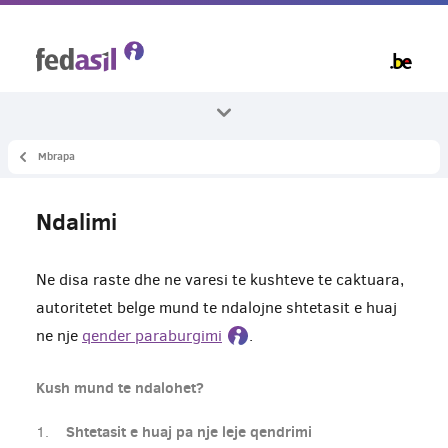
Skip
to
main
content
Mbrapa
Te gjitha temat
Kthimi
Ndalimi
Qendra e paraburgimit
Ne disa raste dhe ne varesi te kushteve te caktuara,
autoritetet belge mund te ndalojne shtetasit e huaj
ne nje
qender paraburgimi
.
Kush mund te ndalohet?
Shtetasit e huaj pa nje leje qendrimi