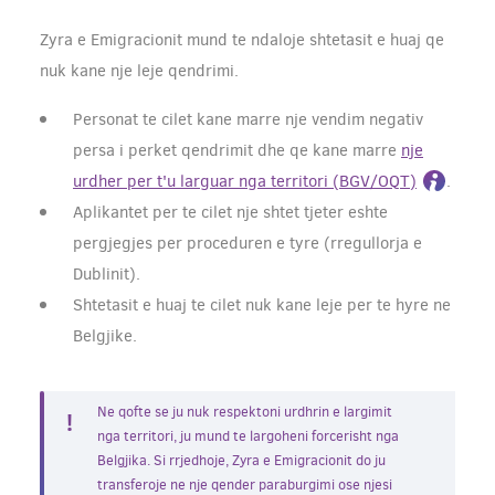
Zyra e Emigracionit mund te ndaloje shtetasit e huaj qe
nuk kane nje leje qendrimi.
Personat te cilet kane marre nje vendim negativ
persa i perket qendrimit dhe qe kane marre
nje
urdher per t'u larguar nga territori (BGV/OQT)
.
Aplikantet per te cilet nje shtet tjeter eshte
pergjegjes per proceduren e tyre (rregullorja e
Dublinit).
Shtetasit e huaj te cilet nuk kane leje per te hyre ne
Belgjike.
Ne qofte se ju nuk respektoni urdhrin e largimit
nga territori, ju mund te largoheni forcerisht nga
Belgjika. Si rrjedhoje, Zyra e Emigracionit do ju
transferoje ne nje qender paraburgimi ose njesi