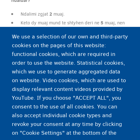
ndaluar?
2
Ndalimi zgjat
muaj.
5
Keto dy muaj mund te shtyhen deri ne
muaj, nen
disa kushte te caktuara dhe ne qofte se kthimi i
We use a selection of our own and third-party
detyruar nuk u be gjate dy muajve.
cookies on the pages of this website:
Ne qofte se ekziston nje rrezik per sigurine
functional cookies, which are required in
kombetare dhe rendin publik, kjo periudhe mund te
order to use the website. Statistical cookies,
8
zgjatet deri ne
muaj.
which we use to generate aggregated data
Per procedure te posacme (Dublini, ndalimi ne kufi,
on website. Video cookies, which are used to
etj.) kohezgjatja e ndalimit eshte e ndryshme.
display relevant content videos provided by
YouTube. If you choose "ACCEPT ALL", you
consent to the use of all cookies. You can
also accept individual cookie types and
revoke your consent at any time by clicking
on "Cookie Settings" at the bottom of the