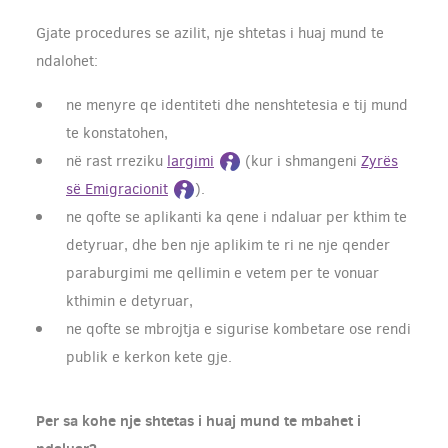
Gjate procedures se azilit, nje shtetas i huaj mund te
ndalohet:
ne menyre qe identiteti dhe nenshtetesia e tij mund
te konstatohen,
në rast rreziku
largimi
(kur i shmangeni
Zyrës
së Emigracionit
).
ne qofte se aplikanti ka qene i ndaluar per kthim te
detyruar, dhe ben nje aplikim te ri ne nje qender
paraburgimi me qellimin e vetem per te vonuar
kthimin e detyruar,
ne qofte se mbrojtja e sigurise kombetare ose rendi
publik e kerkon kete gje.
Per sa kohe nje shtetas i huaj mund te mbahet i