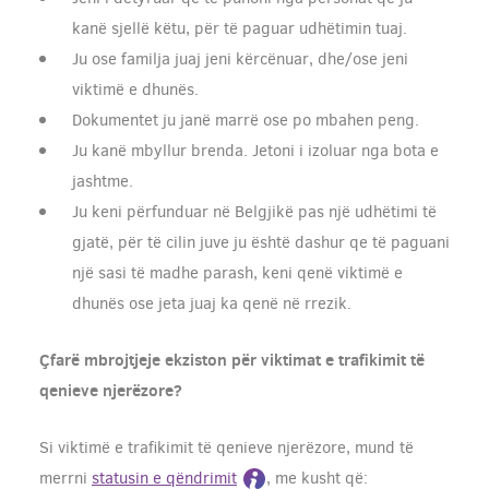
kanë sjellë këtu, për të paguar udhëtimin tuaj.
Ju ose familja juaj jeni kërcënuar, dhe/ose jeni
viktimë e dhunës.
Dokumentet ju janë marrë ose po mbahen peng.
Ju kanë mbyllur brenda. Jetoni i izoluar nga bota e
jashtme.
Ju keni përfunduar në Belgjikë pas një udhëtimi të
gjatë, për të cilin juve ju është dashur qe të paguani
një sasi të madhe parash, keni qenë viktimë e
dhunës ose jeta juaj ka qenë në rrezik.
Çfarë mbrojtjeje ekziston për viktimat e trafikimit të
qenieve njerëzore?
Si viktimë e trafikimit të qenieve njerëzore, mund të
merrni
statusin e qëndrimit
, me kusht që: