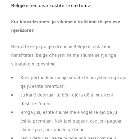
Belgjikë nën disa kushte të caktuara.
Kur konsideroheni ju viktimë e trafikimit të qenieve
njerëzore?
Në qoftë se ju po qëndroni në Belgjike, nuk keni
nënshtetësi belge dhe jeni në më shumë se një nga
situatat e meposhtme:
Keni përfunduar në një situate të ndryshme nga ajo
që ju është premtuar.
Ju kanë detyruar të bëni gjëra që ju nuk keni
dëshirë t’i bëni.
Rroga juaj është shumë më e vogël se ajo që ju
është premtuar. Nuk jeni paguar, ose jeni paguar
shumë pak, për punën që bëni.
Jeni i detyruar që të punoni nga personat që ju