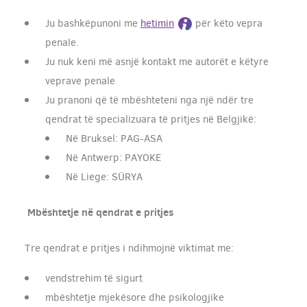
Ju bashkëpunoni me
hetimin
për këto vepra
penale.
Ju nuk keni më asnjë kontakt me autorët e këtyre
veprave penale
Ju pranoni që të mbështeteni nga një ndër tre
qendrat të specializuara të pritjes në Belgjikë:
Në Bruksel: PAG-ASA
Në Antwerp: PAYOKE
Në Liege: SÜRYA
Mbështetje në qendrat e pritjes
Tre qendrat e pritjes i ndihmojnë viktimat me:
vendstrehim të sigurt
mbështetje mjekësore dhe psikologjike