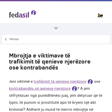
Skip
to
main
content
Mbrapa
Te gjitha temat
Azili dhe procedura
Mbrojtja e viktimave të
Mbrojtja e viktimave te trafikimit njerezor ose kontrabandes
trafikimit të qenieve njerëzore
ose kontrabandës
Jeni viktimë e
trafikimit të qenieve njerëzore
ose
kontrabandës së qenieve njerëzore
? A jeni
shfrytëzuar nga punëdhënësi juaj, jeni detyruar qe të
lypni, të punoni si prostitutë apo të kryeni një akt
kriminal? Atëherë ju mund të merrni mbrojtje në