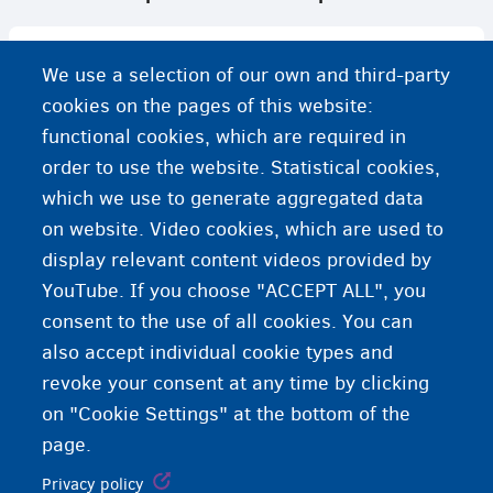
Linja belge për viktimat e trafikimit të qenieve njerëzore
We use a selection of our own and third-party
cookies on the pages of this website:
PAG-ASA: 02/511.64.64 (Bruksel)
functional cookies, which are required in
order to use the website. Statistical cookies,
PAYOKE: 03/201.16.90 (Antwerp)
which we use to generate aggregated data
on website. Video cookies, which are used to
SÜRYA: 04/232.40.30 (Liège)
display relevant content videos provided by
YouTube. If you choose "ACCEPT ALL", you
consent to the use of all cookies. You can
also accept individual cookie types and
revoke your consent at any time by clicking
on "Cookie Settings" at the bottom of the
page.
Privacy policy