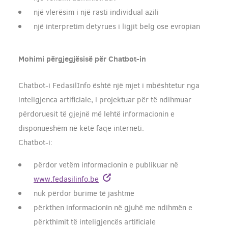
një vlerësim i një rasti individual azili
një interpretim detyrues i ligjit belg ose evropian
Mohimi përgjegjësisë për Chatbot-in
Chatbot-i FedasilInfo është një mjet i mbështetur nga
inteligjenca artificiale, i projektuar për të ndihmuar
përdoruesit të gjejnë më lehtë informacionin e
disponueshëm në këtë faqe interneti.
Chatbot-i:
përdor vetëm informacionin e publikuar në
www.fedasilinfo.be
nuk përdor burime të jashtme
përkthen informacionin në gjuhë me ndihmën e
përkthimit të inteligjencës artificiale