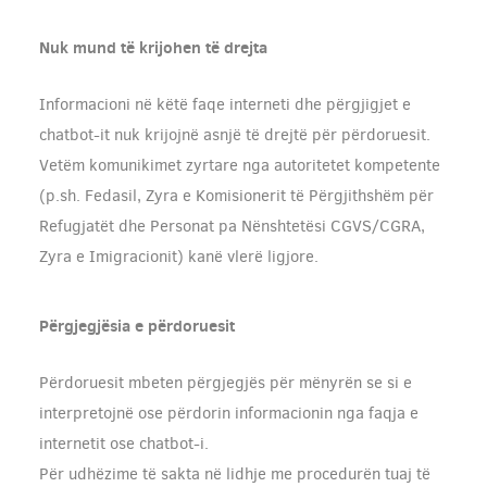
Nuk mund të krijohen të drejta
Informacioni në këtë faqe interneti dhe përgjigjet e
chatbot-it nuk krijojnë asnjë të drejtë për përdoruesit.
Vetëm komunikimet zyrtare nga autoritetet kompetente
(p.sh. Fedasil, Zyra e Komisionerit të Përgjithshëm për
Refugjatët dhe Personat pa Nënshtetësi CGVS/CGRA,
Zyra e Imigracionit) kanë vlerë ligjore.
Përgjegjësia e përdoruesit
Përdoruesit mbeten përgjegjës për mënyrën se si e
interpretojnë ose përdorin informacionin nga faqja e
internetit ose chatbot-i.
Për udhëzime të sakta në lidhje me procedurën tuaj të