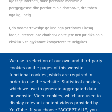
Kjo faqe interneti, duke përfshirë mohimin e
përgjegjësisë dhe përdorimin e chatbot-it, drejtohen
nga ligji belg.
Çdo mosmarrëveshje që lind nga përdorimi i kësaj
faqeje interneti ose chatbot-i do të jetë nën juridiksionin
ekskluziv të gjykatave kompetente të Belgjikës.
Modifikimet
We use a selection of our own and third-party
cookies on the pages of this website:
Fedasil rezervon të drejtën për të modifikuar këtë
functional cookies, which are required in
mohim përgjegjësie në çdo kohë pa njoftim paraprak.
order to use the website. Statistical cookies,
Përdoruesit inkurajohen të konsultohen me këtë faqe
which we use to generate aggregated data
rregullisht për të qëndruar të informuar për çdo
on website. Video cookies, which are used to
përditësim.
display relevant content videos provided by
YouTube. If you choose "ACCEPT ALL", you