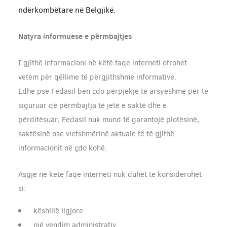
ndërkombëtare në Belgjikë.
Natyra informuese e përmbajtjes
I gjithë informacioni në këtë faqe interneti ofrohet
vetëm për qëllime të përgjithshme informative.
Edhe pse Fedasil bën çdo përpjekje të arsyeshme për të
siguruar që përmbajtja të jetë e saktë dhe e
përditësuar, Fedasil nuk mund të garantojë plotësinë,
saktësinë ose vlefshmërinë aktuale të të gjithë
informacionit në çdo kohë.
Asgjë në këtë faqe interneti nuk duhet të konsiderohet
si:
këshillë ligjore
një vendim administrativ