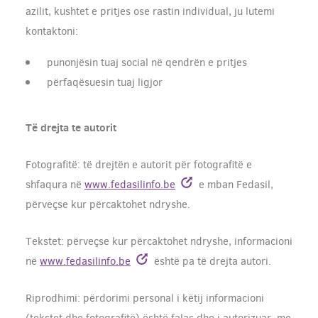
azilit, kushtet e pritjes ose rastin individual, ju lutemi
kontaktoni:
punonjësin tuaj social në qendrën e pritjes
përfaqësuesin tuaj ligjor
Të drejta te autorit
Fotografitë: të drejtën e autorit për fotografitë e
shfaqura në
www.fedasilinfo.be
e mban Fedasil,
përveçse kur përcaktohet ndryshe.
Tekstet: përveçse kur përcaktohet ndryshe, informacioni
në
www.fedasilinfo.be
është pa të drejta autori.
Riprodhimi: përdorimi personal i këtij informacioni
(tekstet dhe fotografitë) është falas dhe i autorizuar, me