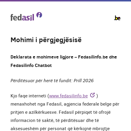
Skip
to
main
content
Mohimi i përgjegjësisë
Deklarata e mohimeve ligjore – Fedasilinfo.be dhe
Fedasilinfo Chatbot
Përditësuar për herë të fundit: Prill 2026
Kjo faqe interneti (
www.fedasilinfo.be
)
menaxhohet nga Fedasil, agjencia federale belge për
pritjen e azilkërkuesve. Fedasil përpiqet të ofrojë
informacion të saktë, të përditësuar dhe të
aksesueshëm për personat që kërkojnë mbrojtje