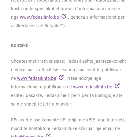
kusht që të specifikohet burimi (“informacioni i marrë
nga
www.fedasilinfo.be
, qendra e informacionit për
azilkërkuesit në Belgjikë”).
Kontakti
Shqetësimet rreth cilësisë: Fedasil është jashtëzakonisht
i interesuar rreth cilësisë së informacionit të publikuar
në
www.fedasilinfo.be
. Nëse ndonjë nga
informacionet e publikuara në
www.fedasilinfo.be
është i pasaktë, Fedasil merr përsipër ta korrigjojë atë
sa më shpejt të jetë e mundur.
Për pyetje ose komente në lidhje me këtë faqe interneti,
mund të kontaktoni Fedasil duke shkruar një email në
info@fedasil.be