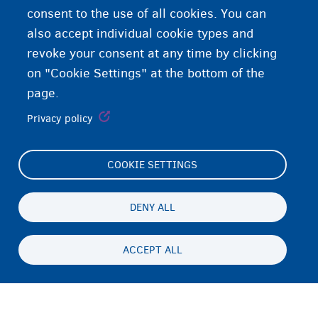
consent to the use of all cookies. You can
also accept individual cookie types and
revoke your consent at any time by clicking
on "Cookie Settings" at the bottom of the
page.
Privacy policy
COOKIE SETTINGS
Footer
Cookie Settings
(menu)
Cookies statement
DENY ALL
Accessibility statement
ACCEPT ALL
Privatesia & Mospranimi
Persistent
SQ
footer
Disclaimer
menu
Kontakti