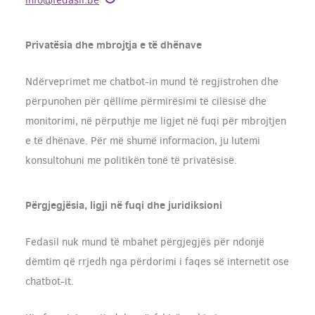
Privatësia dhe mbrojtja e të dhënave
Ndërveprimet me chatbot-in mund të regjistrohen dhe
përpunohen për qëllime përmirësimi të cilësisë dhe
monitorimi, në përputhje me ligjet në fuqi për mbrojtjen
e të dhënave. Për më shumë informacion, ju lutemi
konsultohuni me politikën tonë të privatësisë.
Përgjegjësia, ligji në fuqi dhe juridiksioni
Fedasil nuk mund të mbahet përgjegjës për ndonjë
dëmtim që rrjedh nga përdorimi i faqes së internetit ose
chatbot-it.