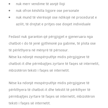
nuk merr vendime të asnjë lloji
nuk ofron këshilla ligjore ose personale
nuk mund të vlerësojë ose ndikojë në procedurat e
azilit, të drejtat e pritjes ose dosjet individuale
Fedasil nuk garanton që përgjigjet e gjeneruara nga
chatbot-i do të jenë gjithmonë pa gabime, të plota ose
të përkthyera në mënyrë të përsosur.
Nëse ka ndonjë mospërputhje midis përgjigjeve të
chatbot-it dhe përmbajtjes zyrtare të faqes së internetit,
mbizotëron teksti i faqes së internetit.
Nëse ka ndonjë mospërputhje midis përgjigjeve të
përkthyera të chatbot-it dhe tekstit të përkthyer të
përmbajtjes zyrtare të faqes së internetit, mbizotëron
teksti i faqes së internetit.