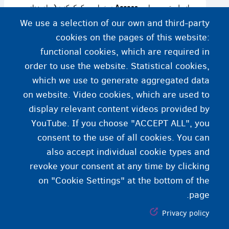
از طریق وب‌سایت Access درخواست کمک کنید (برای زنانی
که قربانی خشونت هستند)
We use a selection of our own and third-party
cookies on the pages of this website:
اطلاعات بیشتر
functional cookies, which are required in
order to use the website. Statistical cookies,
مددکار اجتماعی شما
which we use to generate aggregated data
on website. Video cookies, which are used to
کمک‌‌هزینه اجتماعی از CPAS/OCMW
display relevant content videos provided by
YouTube. If you choose "ACCEPT ALL", you
consent to the use of all cookies. You can
also accept individual cookie types and
revoke your consent at any time by clicking
on "Cookie Settings" at the bottom of the
page.
Privacy policy