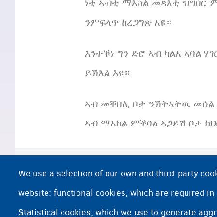
ነቲ ኣብቲ ማእከል መጻእቲ ዝግበር 
ንምፍላጥ ከረጋግጽ እዩ።
እንተኾነ ግን ድሮ ኣብ ካልእ ኣባል
ይኽእል እዩ።
ኣብ መቐበሊ ቦታ ንኽትኣትዉ መሰል 
ኣብ ማእከል ምቕባል ኣጋይሽ ቦታ ክ
ተወሳኺ ሓበሬታ የድልየኩም ዶ?
We use a selection of our own and third-party cook
ኣብ ቤት-ጽሕፈት ኤሚግሬሽን ንምርካብ ዓለም-ለ
website: functional cookies, which are required in
Statistical cookies, which we use to generate agg
www.asyluminbelgium.be፦ ሕጋዊ መስ