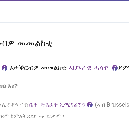
ርብዎ መመልከቲ
እተቕርብዎ መመልከቲ
ኣህጉራዊ ሓለዋ
ይም
ይ እዩ?
ሃሊኹም፡ ናብ
ቤት-ጽሕፈት ኢሚግሬሽን
(ኣብ Brussel
ሃበኩም ከምእትደልዩ ሓብርዎም።