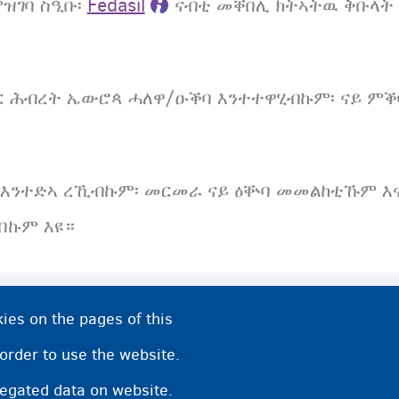
ምዝገባ ስዒቡ፡
Fedasil
ናብቲ መቐበሊ ክትኣትዉ ቅቡላት
 ሃገር ሕብረት ኤውሮጳ ሓለዋ/ዑቕባ እንተተዋሂብኩም፡ ናይ ም
እንተድኣ ረኺብኩም፡ መርመራ ናይ ዕቝባ መመልከቲኹም እናተኻየ
ህበኩም እዩ።
ies on the pages of this
ኻዊ ውሕስነት/ዕቝባ ዝምልከት መመልከቲ እተቕርቡሉ ኣገባብ
 order to use the website.
regated data on website.
ርሕ ዑቕባ ዝጅምረሉ