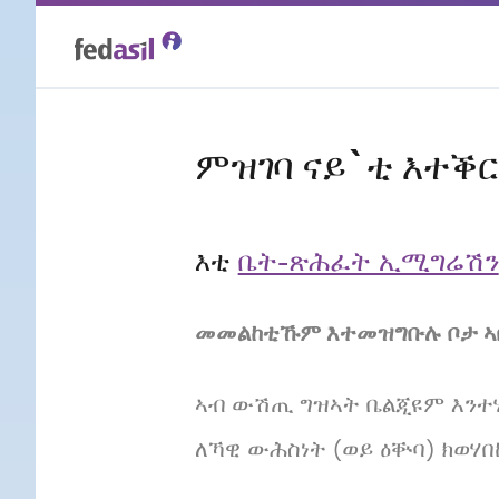
Skip
to
main
ምዝገባ ናይ`ቲ እተቕ
content
እቲ
ቤት-ጽሕፈት ኢሚግሬሽን
መመልከቲኹም እተመዝግቡሉ ቦታ ኣበ
ኣብ ውሽጢ ግዝኣት ቤልጂዩም እንተ
ለኻዊ ውሕስነት (ወይ ዕቝባ) ክወ