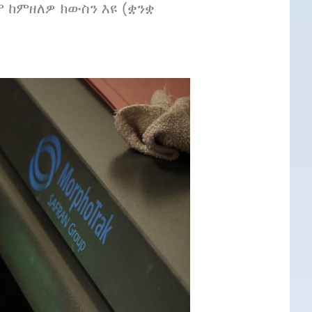
 ከምዘለዎ ክውስን እዩ (ቋንቋ