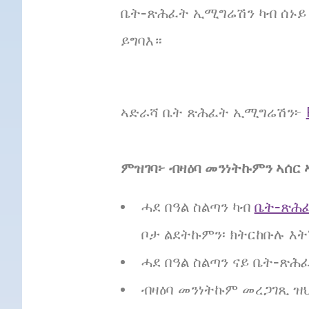
ቤት-ጽሕፈት ኢሚግሬሽን ካብ ሰኑይ ክ
ይግባእ።
ኣድራሻ ቤት ጽሕፈት ኢሚግሬሽን፦
ምዝገባ፦ ብዛዕባ መንነትኩምን ኣሰ
ሓደ በዓል ስልጣን ካብ
ቤት-ጽሕ
ቦታ ልደትኩምን፡ ክትርከቡሉ እ
ሓደ በዓል ስልጣን ናይ ቤት-ጽሕ
ብዛዕባ መንነትኩም መረጋገጺ ዝህ