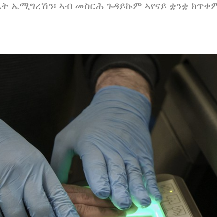
ፈት ኤሚግረሽን፡ ኣብ መስርሕ ጉዳይኩም ኣየናይ ቋንቋ ክጥቀም