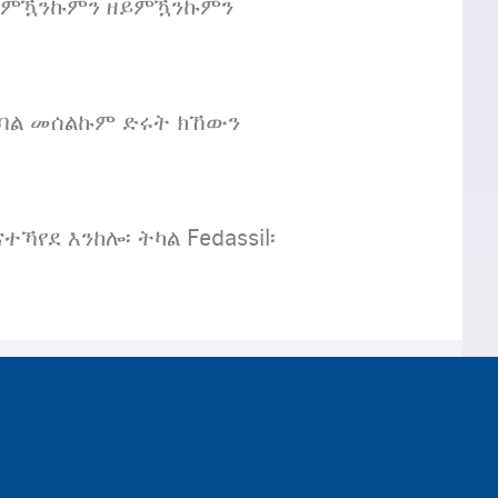
 ምዃንኩምን ዘይምዃንኩምን
ቕባል መሰልኩም ድሩት ክኸውን
ደ እንከሎ፡ ትካል Fedassil፡