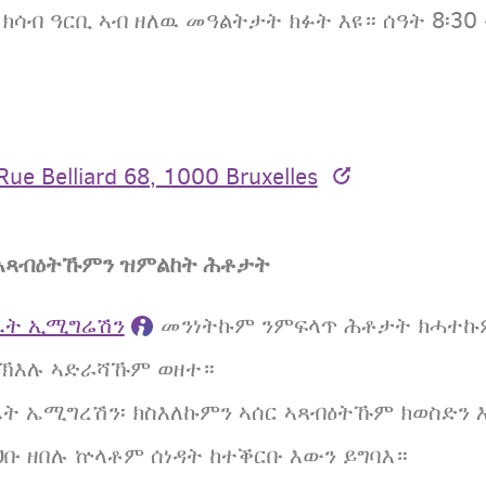
ሳብ ዓርቢ ኣብ ዘለዉ መዓልትታት ክፉት እዩ። ሰዓት 8፡30 ቅ
Rue Belliard 68, 1000 Bruxelles
ር ኣጻብዕትኹምን ዝምልከት ሕቶታት
ፈት ኢሚግሬሽን
መንነትኩም ንምፍላጥ ሕቶታት ክሓተኩም
ትኽእሉ ኣድራሻኹም ወዘተ።
ፈት ኤሚግረሽን፡ ክስእለኩምን ኣሰር ኣጻብዕትኹም ክወስድን 
ቡ ዘበሉ ኵላቶም ሰነዳት ከተቕርቡ እውን ይግባእ።