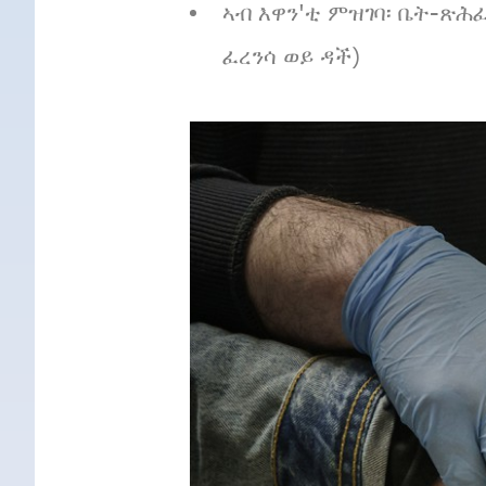
ኣብ እዋን'ቲ ምዝገባ፡ ቤት-ጽሕ
ፈረንሳ ወይ ዳች)