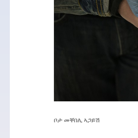
ቦታ መቐበሊ ኣጋይሽ