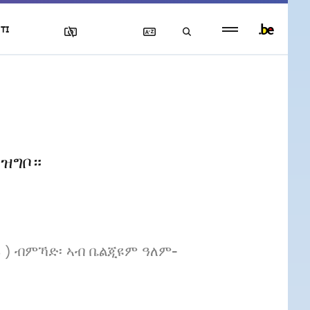
Persistent
TI
footer
menu
ዝግቦ።
s ) ብምኻድ፡ ኣብ ቤልጂዩም ዓለም-