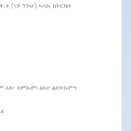
.ቀ (ናይ ንጕሆ) ኣብኡ ክትርከቡ
 እዩ፦ ስምኩም፡ ዕለተ ልደትኩምን
እዩ