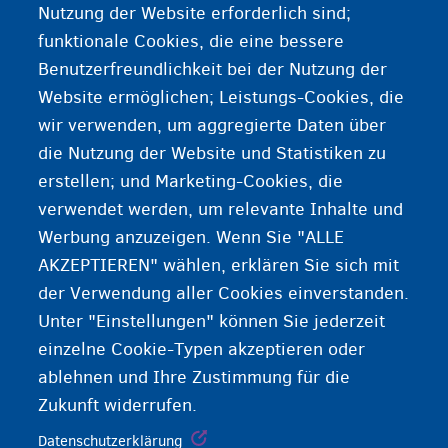
Nutzung der Website erforderlich sind;
Weitere Informationen?
funktionale Cookies, die eine bessere
Benutzerfreundlichkeit bei der Nutzung der
Einen Antrag auf internationalen Schutz beim
Website ermöglichen; Leistungs-Cookies, die
Ausländeramt stellen
wir verwenden, um aggregierte Daten über
www.asyluminbelgium.be: Beginn des Asylverfahrens
die Nutzung der Website und Statistiken zu
erstellen; und Marketing-Cookies, die
verwendet werden, um relevante Inhalte und
Das Fedasil-Ankunftszentrum
Werbung anzuzeigen. Wenn Sie "ALLE
AKZEPTIEREN" wählen, erklären Sie sich mit
der Verwendung aller Cookies einverstanden.
Unter "Einstellungen" können Sie jederzeit
einzelne Cookie-Typen akzeptieren oder
ablehnen und Ihre Zustimmung für die
Zukunft widerrufen.
Datenschutzerklärung