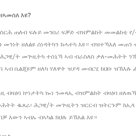
ዝኣመሰለ እዩ?
ስርሕ ጠለብ ፍሉይ መንበሪ ፍቓድ ብዝምልከት መመልከቲ የ/
ካን መንነት ዘለልዩ ሰነዳትካን ክሓተካ እዩ። ብዝተኻእለ መጠን
ሕጋዊ/ት መጕዚትካ ተሰኒኻ ኣብ ብራስለስ ቃለ-መሕትት ንኽካ
ባ ኣብ ቤልጂዩም ዘለካ ሃለዋት ዝያዳ መብርሂ ክህቡ ዝኽእሉ
እዚ ብዛዕባ ኵነታትካ ኰነ ንመጻኢ ብዝምልከት ብዛዕባ ዘለዉኻ
መሕትት ቈጸራ፡ ሕጋዊ/ት መጕዚትን ዝርርብ ዝትርጉም ክኢላ
በቓ እውን ኣብኡ ብኣካል ክህሉ ይኽእል እዩ።