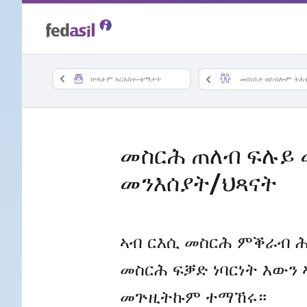
Skip
to
main
ኵላቶም ኣርእስተ-ቴማታት
መሰነይታ ዘይብሎም ትሕ
content
መስርሕ ጠለብ ፍሉይ 
መንእሰያት/ህጻናት
ኣብ ርእሲ መስርሕ ምቕራብ ሕ
መስርሕ ፍቓድ ነባርነት እውን
መጕዚትኩም ተማኸሩ።