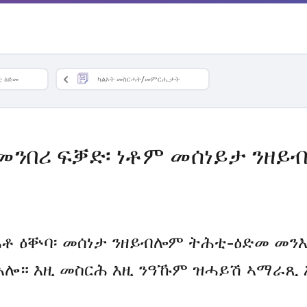
ቲ ዕድመ
ካልኦት መስርሓት/መምርሒታት
መንበሪ ፍቓድ፡ ነቶም መሰነይታ ንዘ
ቶ ዕቝባ፡ መሰነታ ንዘይብሎም ትሕቲ-ዕድመ መንእ
 ኣሎ። እዚ መስርሕ እዚ ንዓኹም ዝሓይሽ ኣማራጺ