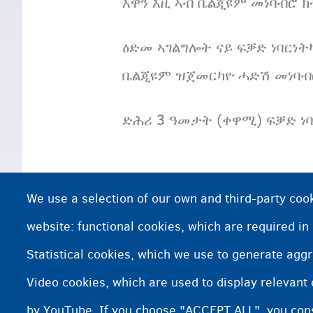
እዋን እዚ ኣብ ቤልጂዩም መነባብሮ 
ዕድመ ኣገልግሎት ናይ ፍቓድ ነባርነ
ቤልጂዩም ዝጀመርካዮ ሓድሽ መነባብሮ
ድሕሪ 3 ዓመታት (ቀዋሚ) ፍቓድ ነባ
We use a selection of our own and third-party cook
ነዚ ፍሉይ ፍቓድ ነባርነ
website: functional cookies, which are required in
Statistical cookies, which we use to generate agg
Video cookies, which are used to display relevant
by YouTube. If you choose "ACCEPT ALL", you conse