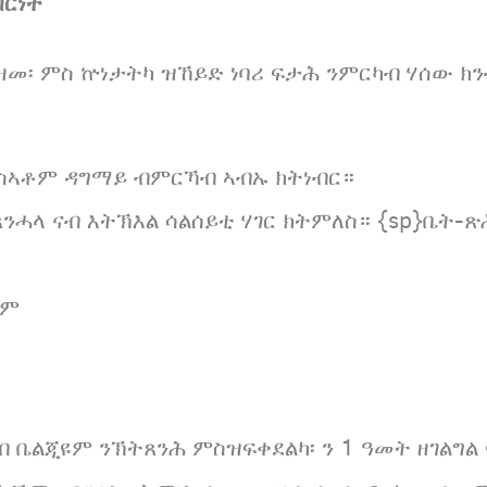
ባርነት
ዘመ፡ ምስ ኵነታትካ ዝኸይድ ነባሪ ፍታሕ ንምርካብ ሃሰው ክን
ምስኣቶም ዳግማይ ብምርኻብ ኣብኡ ክትነብር።
ትጸንሓላ ናብ እትኽእል ሳልሰይቲ ሃገር ክትምለስ። {sp}ቤት
ዩም
 ቤልጂዩም ንኽትጸንሕ ምስዝፍቀደልካ፡ ን 1 ዓመት ዘገልግል ፍ