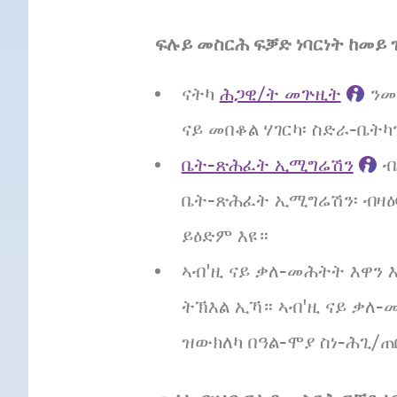
ፍሉይ መስርሕ ፍቓድ ነባርነት ከመይ 
ናትካ
ሕጋዊ/ት መጕዚት
ንመ
ናይ መበቆል ሃገርካ፡ ስድራ-ቤት
ቤት-ጽሕፈት ኢሚግሬሽን
ብ
ቤት-ጽሕፈት ኢሚግሬሽን፡ ብዛዕ
ይዕድም እዩ።
ኣብ'ዚ ናይ ቃለ-መሕትት እዋን 
ትኽእል ኢኻ። ኣብ'ዚ ናይ ቃለ-
ዝውክለካ በዓል-ሞያ ስነ-ሕጊ/ጠ