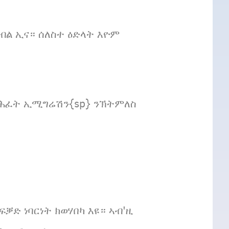
ብል ኢና። ሰለስተ ዕድላት እዮም
-ጽሕፈት ኢሚግሬሽን{sp} ንኽትምለስ
ቓድ ነባርነት ክወሃበካ እዩ። ኣብ'ዚ