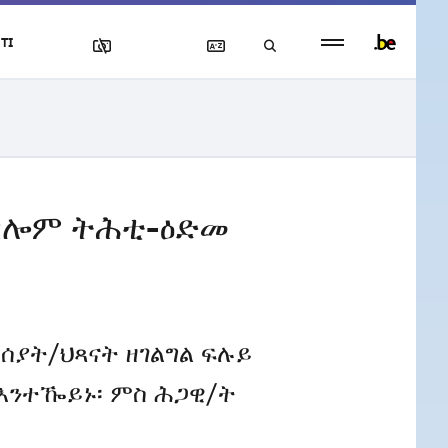
Persistent
TI
footer
menu
ይብሎም ትሕቲ-ዕድመ
ሰያት/ህጻናት ዘገልግል ፍሉይ
 እንተዀይኑ፡ ምስ ሕጋዊ/ት