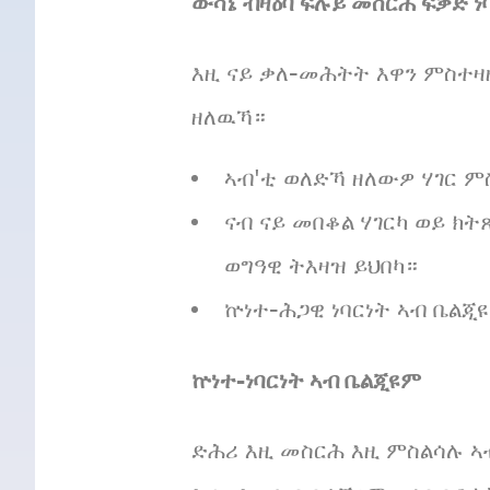
ውሳኔ ብዛዕባ ፍሉይ መስርሕ ፍቓድ ነ
እዚ ናይ ቃለ-መሕትት እዋን ምስተዛ
ዘለዉኻ።
ኣብ'ቲ ወለድኻ ዘለውዎ ሃገር 
ናብ ናይ መበቆል ሃገርካ ወይ ክ
ወግዓዊ ትእዛዝ ይህበካ።
ኵነተ-ሕጋዊ ነባርነት ኣብ ቤልጂ
ኵነተ-ነባርነት ኣብ ቤልጂዩም
ድሕሪ እዚ መስርሕ እዚ ምስልሳሉ ኣብ