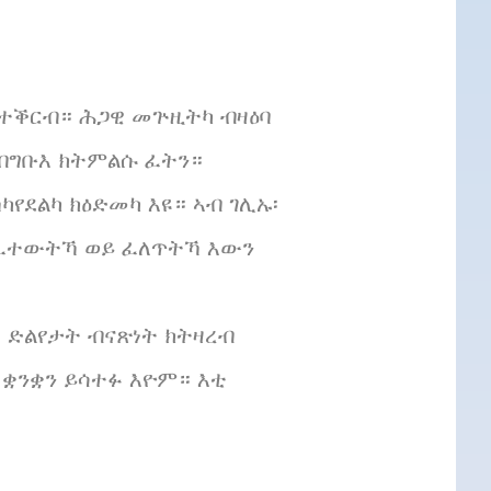
ተቕርብ። ሕጋዊ መጕዚትካ ብዛዕባ
 ብግቡእ ክትምልሱ ፈትን።
የደልካ ክዕድመካ እዩ። ኣብ ገሊኡ፡
 ፈተውትኻ ወይ ፈለጥትኻ እውን
 ድልየታት ብናጽነት ክትዛረብ
 ቋንቋን ይሳተፉ እዮም። እቲ