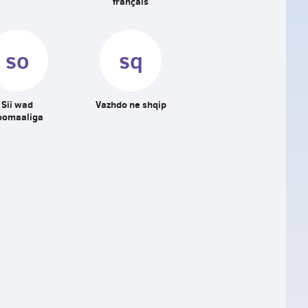
français
so
sq
Sii wad
Vazhdo ne shqip
oomaaliga