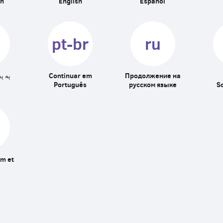
en
English
Español
pt-br
ru
په پ
Continuar em
Продолжение на
Português
русском языке
S
am et