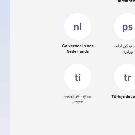
fortfahr
nl
ps
Ga verder in het
ښتو کې ادامه
Nederlands
ورکړئ
ti
tr
ንንባብኩም ብቛንቋ
Türkçe dev
ትግርኛ