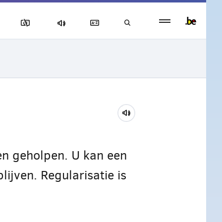
Persistent
footer
menu
en geholpen. U kan een
ijven. Regularisatie is