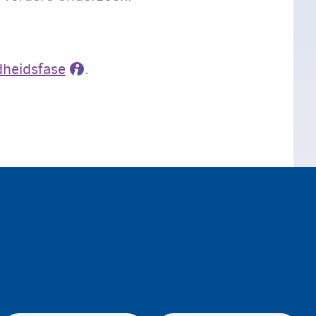
heidsfase
.
een woning van het
 kan dit invloed hebben op