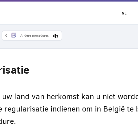
NL
Andere procedures
isatie
in uw land van herkomst kan u niet word
egularisatie indienen om in België te bl
dure.