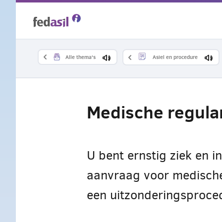
Overslaan
en
naar
Alle thema's
Asiel en procedure
de
inhoud
Medische regular
gaan
U bent ernstig ziek en 
aanvraag voor medische r
een uitzonderingsproce