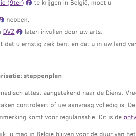
ie (9ter)
te krijgen in België, moet u
hebben.
n
DVZ
laten invullen door uw arts.
t dat u ernstig ziek bent en dat u in uw land v
risatie: stappenplan
medisch attest aangetekend naar de Dienst Vr
aken controleert of uw aanvraag volledig is. D
anmerking komt voor regularisatie. Dit is de
ontv
jk: u mag in België blijven voor de duur van he