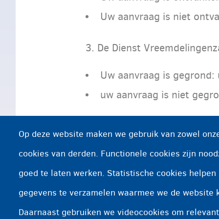
Uw aanvraag is niet ontvan
3. De Dienst Vreemdelingenz
Uw aanvraag is gegrond: u 
uw aanvraag is niet gegron
Op deze website maken we gebruik van zowel onze
Als u als verzoeker om i
cookies van derden. Functionele cookies zijn nood
OCMW verblijft en u doet 
goed te laten werken. Statistische cookies helpe
uw recht op opvang.
gegevens te verzamelen waarmee we de website 
Daarnaast gebruiken we videocookies om relevant