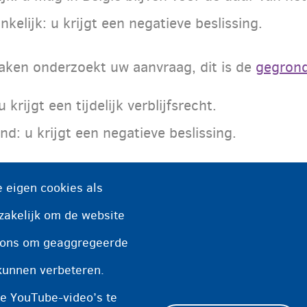
kelijk: u krijgt een negatieve beslissing.
aken onderzoekt uw aanvraag, dit is de
gegrond
krijgt een tijdelijk verblijfsrecht.
d: u krijgt een negatieve beslissing.
 eigen cookies als
nternationale bescherming in een opvangcentrum of 
zakelijk om de website
een aanvraag tot medische regularisatie (9ter), dan
n ons om geaggregeerde
kunnen verbeteren.
e YouTube-video’s te