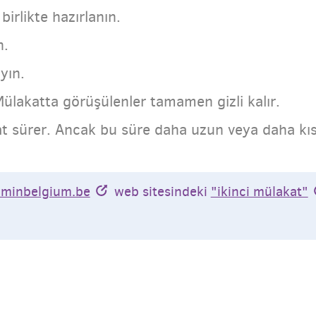
 birlikte hazırlanın.
n.
yın.
ülakatta görüşülenler tamamen gizli kalır.
at sürer. Ancak bu süre daha uzun veya daha kısa
minbelgium.be
web sitesindeki
"ikinci mülakat"