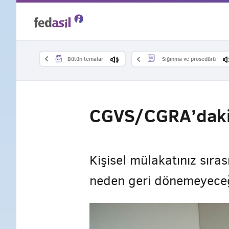
Skip
to
main
Bütün temalar
Sığınma ve prosedürü
content
CGVS/CGRA’daki 
Kişisel mülakatınız sıra
neden geri dönemeyeceği