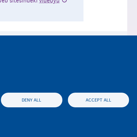
eb sitesindeki
videoyu
DENY ALL
ACCEPT ALL
ssibility statement
Gizlilik ve feragat
Disclaimer
İletişim