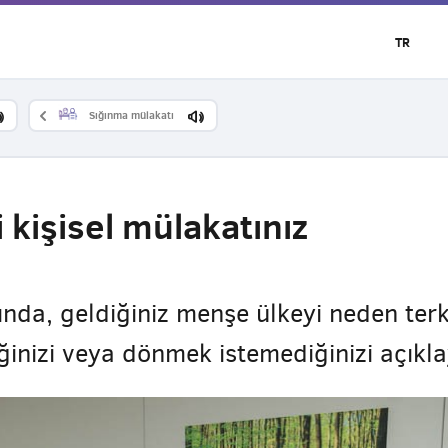
TR
Sığınma mülakatı
kişisel mülakatınız
sında, geldiğiniz menşe ülkeyi neden terk
nizi veya dönmek istemediğinizi açıkla