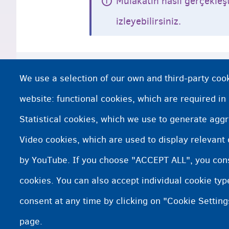
Mülakatın nasıl gerçekleşt
izleyebilirsiniz.
Daha fazla bilgi ister misiniz?
We use a selection of our own and third-party cook
CGVS/CGRA ile mülakat: koronavirüs 
website: functional cookies, which are required in
Statistical cookies, which we use to generate agg
Sağlık sorunlarınız mı var?
Video cookies, which are used to display relevant
www.asyluminbelgium.be: ikinci mül
by YouTube. If you choose "ACCEPT ALL", you conse
cookies. You can also accept individual cookie ty
consent at any time by clicking on "Cookie Setting
page.