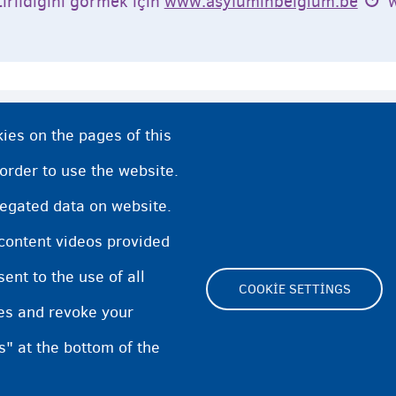
irildiğini görmek için
www.asyluminbelgium.be
w
ies on the pages of this
önlemleri
 order to use the website.
regated data on website.
 content videos provided
akat
nt to the use of all
COOKIE SETTINGS
pes and revoke your
s" at the bottom of the
Footer
Cookie Settings
Cookies statement
Acce
(menu)