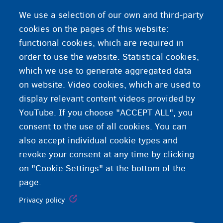
ፖስታ ዝኣመሰሉ ትካላት ኣገልግሎት፡ ንተገልገልቲ መጸበዪ ካርድ/
We use a selection of our own and third-party
ትኬት እናዓደሉ እዮም ዝሰርሑ።
cookies on the pages of this website:
functional cookies, which are required in
ኣብ ዝበጻሕክምሉ እዋን መጀመርታ ቊጽሪ ዘለዎ ቲከት ክትወስዱ
order to use the website. Statistical cookies,
ኣለኩም። ኣብቲ መጸበዪ ክፍሊ እቶም ቊጽርታት ዝረኣይሉ ሓደ ምልክት
which we use to generate aggregated data
ኣሎ። ቊጽርኹም ኣብቲ ሰሌዳ ምስተራኣየ ጥራይ እዩ ተራኹም
on website. Video cookies, which are used to
ዝኸውን።
display relevant content videos provided by
YouTube. If you choose "ACCEPT ALL", you
consent to the use of all cookies. You can
also accept individual cookie types and
revoke your consent at any time by clicking
on "Cookie Settings" at the bottom of the
page.
Privacy policy