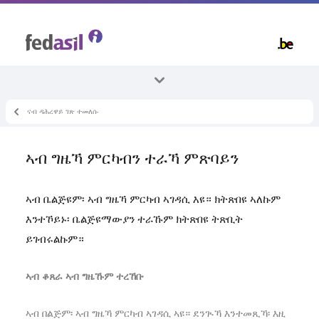
Skip
to
main
content
ናብ ዳሕረዋይ ገጽ ተመለሱ
ኵላቶም ኣርእስተ-ቴማታት
ኣብ ቤልጂዩም ምቕማጥ
ኣብ ግዜኻ ምርካብን ተራኻ ምጽባይን
ብሓባር ምንባር
ኣብ ቤልጅዩም፡ ኣብ ግዜኻ ምርካብ ኣገዳሲ እዩ። ክትጽበዩ ኣለኩም
እንተኾይኑ፡ ቤልጅዩማውያን ተራኹም ክትጽበዩ ትጽቢት
ይገብሩልኩም።
ኣብ ቆጸራ ኣብ ግዜኹም ተረኸቡ
ኣብ በልጅም፡ ኣብ ግዜኻ ምርካብ ኣገዳሲ ኣዩ። ደንጒኻ እንተመጺኻ፡ እዚ