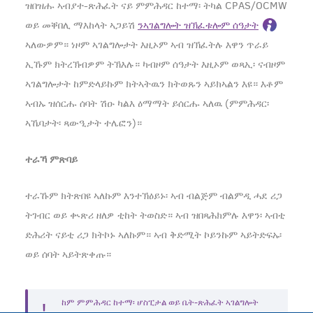
ዝበዝሑ ኣብያተ-ጽሕፈት ናይ ምምሕዳር ከተማ፡ ትካል CPAS/OCMW
ወይ መቐበሊ ማእከላት ኣጋይሽ
ንኣገልግሎት ዝኽፈቱሎም ሰዓታት
ኣለውዎም። ነዞም ኣገልግሎታት እዚኦም ኣብ ዝኽፈትሉ እዋን ጥራይ
ኢኹም ክትረኽብዎም ትኽእሉ። ካብዞም ሰዓታት እዚኦም ወጻኢ፡ ናብዞም
ኣገልግሎታት ከምድላይኩም ክትኣትዉን ክትወጹን ኣይክኣልን እዩ። እቶም
ኣብኡ ዝሰርሑ ሰባት ሽዑ ካልእ ዕማማት ይሰርሑ ኣለዉ (ምምሕዳር፡
ኣኼባታት፡ ጻውዒታት ተሌፎን)።
ተራኻ ምጽባይ
ተራኹም ክትጽበዩ ኣለኩም እንተኽዕይኑ፡ ኣብ ብልጅም ብልምዲ ሓደ ሪጋ
ትገብር ወይ ቊጽሪ ዘለዎ ቲከት ትወስድ። ኣብ ዝበጻሕክምሉ እዋን፡ ኣብቲ
ድሕሪት ናይቲ ሪጋ ክትኮኑ ኣለኩም። ኣብ ቅድሚት ኮይንኩም ኣይትድፍኡ፡
ወይ ሰባት ኣይትጽቀጡ።
ከም ምምሕዳር ከተማ፡ ሆስፒታል ወይ ቤት-ጽሕፈት ኣገልግሎት