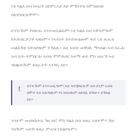
ነቲ ካልእ ሰብ ክብረት ዘይምርኣይ እዩ፡ ምኽንያቱ ከምዝጽበዩ
ስለዝገበርኩሞም።
ደንጒኹም ትበጽሑ እንተመሲልኩም፡ ነቲ ካልእ ሰብ ኣቐዲምኩም
ክትሕብርዎ/ዋ ኣለኩም። ንኣብነት ክትድውልሎም ወይ ናይ ጽሑፍ
መልእኽቲ ክትሰድሎም ትኽእሉ። እዚ ኣብቲ መቐበሊ ማኣከል፡ ኣብ ስራሕ፡
ኣብ ቤት-ትምህርቲ፡ ኣብቲ ምምሕዳር ከተማ ወይ ምስ ኣዕሩኽ ኣብ
ዝህልዉኹም ቆጸራታት ኣገዳሲ እዩ።
ደንጒኹም እንተመጺኹም፡ እቲ ዝተቛጸርኩሞ ሰብ ደጊም ኣብቲ
ህሞት እቲ ክሕግዘኩም ኮነ ክዛረበኩም ዘይደሊ ክኸውን ይኽእል
እዩ።
ንሳቶም መብዛሕትኡ ግዜ ድሮ ምስ ካልእ ሰብ ቆጸራ ኣለዎም። ሽዑ
ንስኹም ሓድሽ ቆጸራ ምሓዝ የድልየኩም።