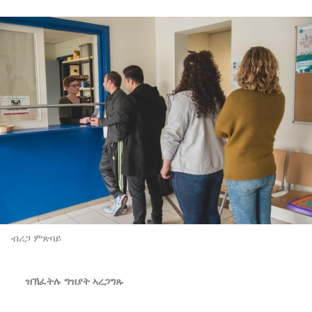
ብሪጋ ምጽባይ
ዝኽፈትሉ ግዝያት ኣረጋግጹ