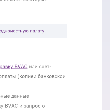
 одноместную палату.
равку BVAC
или счет-
 оплаты (копией банковской
ьные данные
ку BVAC и запрос о