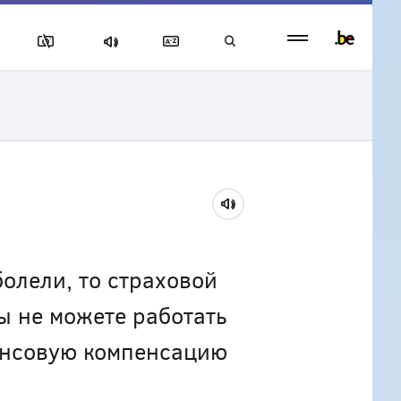
Persistent
footer
menu
болели, то страховой
ы не можете работать
нансовую компенсацию