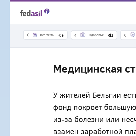
Skip
to
main
Все темы
Здоровье
content
Медицинская ст
У жителей Бельгии ест
фонд покроет большую 
из-за болезни или нес
взамен заработной пл