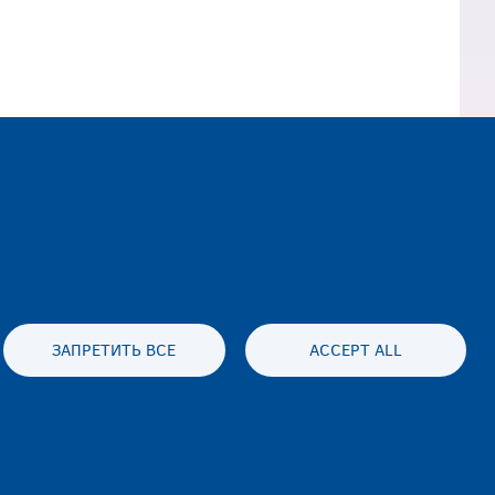
ls
и подтверждение оплаты в
аш счет или на счет
ЗАПРЕТИТЬ ВСЕ
ACCEPT ALL
es statement
Accessibility statement
 и отказ
Disclaimer
Контакты