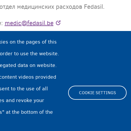
тдел медицинских расходов Fedasil.
е:
medic@fedasil.be
al Costs Unit , Rue Chartreux 21 - 1000 Brusse
ies on the pages of this
риемном центре, то передайте справку BVAC 
 order to use the website.
иемного центра.
regated data on website.
 самостоятельно уплаченную вами сумму на в
 content videos provided
ния владельца счета.
nt to the use of all
COOKIE SETTINGS
pes and revoke your
s" at the bottom of the
Footer
Cookie Settings
Cooki
(menu)
Конфиденциальность