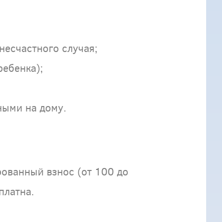
несчастного случая;
ребенка);
ными на дому.
рованный взнос (от 100 до
платна.