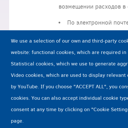
возмещении расходов в о
По электронной почт
Почтой: Fedasil Medic
We use a selection of our own and third-party cook
Если вы проживаете в п
website: functional cookies, which are required in
медицинскую службу пр
Statistical cookies, which we use to generate agg
Затем Fedasil возместит
Video cookies, which are used to display relevant
третьего лица с разреше
by YouTube. If you choose "ACCEPT ALL", you conse
cookies. You can also accept individual cookie ty
consent at any time by clicking on "Cookie Setting
page.