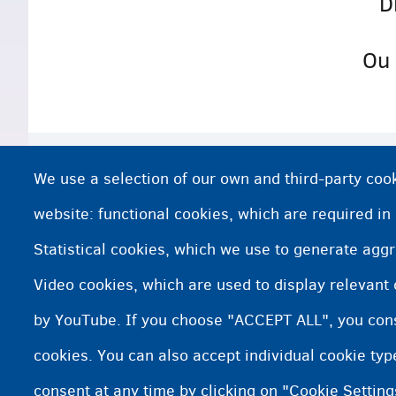
D
Ou 
Retorno voluntário
We use a selection of our own and third-party cook
Balcões de retorno
website: functional cookies, which are required in
Statistical cookies, which we use to generate agg
Entre em contato com a Equipe de Ret
Video cookies, which are used to display relevant
Mais informações
by YouTube. If you choose "ACCEPT ALL", you conse
cookies. You can also accept individual cookie ty
consent at any time by clicking on "Cookie Setting