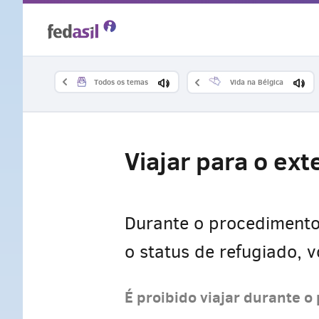
Skip
to
main
Todos os temas
Vida na Bélgica
content
Viajar para o ex
Durante o procedimento 
o status de refugiado, 
É proibido viajar durante o