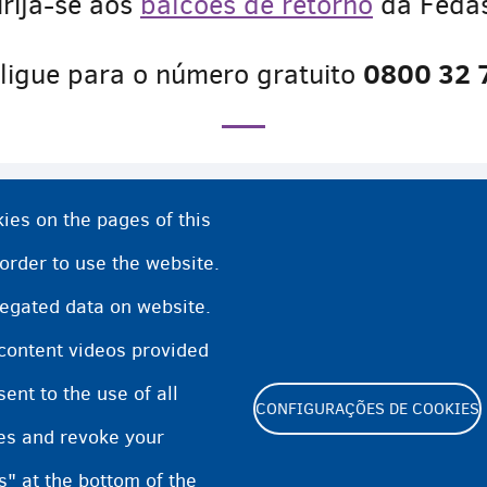
irija-se aos
balcões de retorno
da Fedas
0800 32 
ligue para o número gratuito
ies on the pages of this
 order to use the website.
regated data on website.
orno Voluntário da Fedasil
 content videos provided
nt to the use of all
CONFIGURAÇÕES DE COOKIES
pes and revoke your
s" at the bottom of the