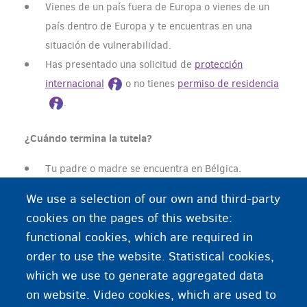
Vienes de un país fuera de Europa o vienes de un
país dentro de Europa y te encuentras en una
situación de vulnerabilidad.
Has presentado una solicitud de
protección
internacional
o no tienes
permiso de residencia
.
¿Cuándo termina la tutela?
Tu padre o madre se encuentra en Bélgica.
Cumpliste 18 años.
We use a selection of our own and third-party
Abandonas el territorio belga.
cookies on the pages of this website:
functional cookies, which are required in
order to use the website. Statistical cookies,
¿Necesita más información?
which we use to generate aggregated data
on website. Video cookies, which are used to
Las funciones de tu tutor