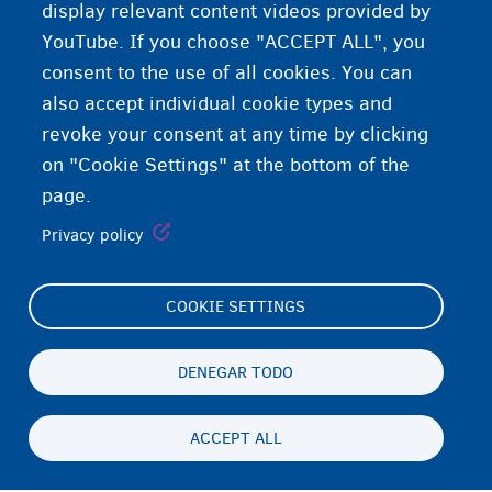
display relevant content videos provided by
YouTube. If you choose "ACCEPT ALL", you
consent to the use of all cookies. You can
also accept individual cookie types and
revoke your consent at any time by clicking
on "Cookie Settings" at the bottom of the
page.
Privacy policy
COOKIE SETTINGS
Footer
Cookie Settings
(menu)
Cookies statement
DENEGAR TODO
Accessibility statement
ACCEPT ALL
Privacidad y descargo de responsabilidad
Persistent
ES
footer
Disclaimer