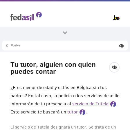
Skip
to
main
content
Vuelve
Todos los temas
Menores no acompañados
Tu tutor, alguien con quien
Tu tutor
puedes contar
¿Eres menor de edad y estás en Bélgica sin tus
padres? En tal caso, la policía o los servicios de asilo
informarán de tu presencia al
servicio de Tutela
.
Este servicio te buscará un
tutor
.
El servicio de Tutela designará un tutor. Se trata de un