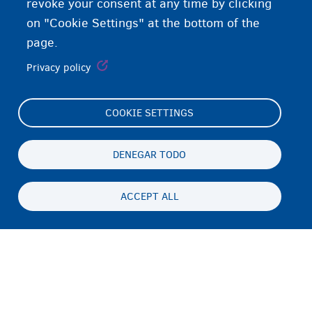
revoke your consent at any time by clicking
on "Cookie Settings" at the bottom of the
page.
Privacy policy
COOKIE SETTINGS
Footer
Cookie Settings
(menu)
Cookies statement
DENEGAR TODO
Accessibility statement
ACCEPT ALL
Privacidad y descargo de responsabilidad
Persistent
ES
footer
Disclaimer
menu
Contacto
Fedasil info, all rights reserved © 2026 - made by
Nascom