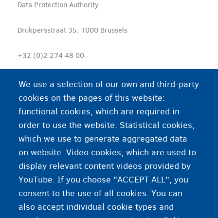
Data Protection Authority
Drukpersstraat 35, 1000 Brussels
+32 (0)2 274 48 00
contact@apd-gba.be
We use a selection of our own and third-party
cookies on the pages of this website:
Actualizaciones de esta declaración de privacidad
functional cookies, which are required in
order to use the website. Statistical cookies,
Fedasil puede modificar esta declaración de privacidad
which we use to generate aggregated data
cada cierto tiempo. La versión más reciente siempre
on website. Video cookies, which are used to
está disponible en
www.fedasilinfo.be
.
display relevant content videos provided by
YouTube. If you choose "ACCEPT ALL", you
consent to the use of all cookies. You can
also accept individual cookie types and