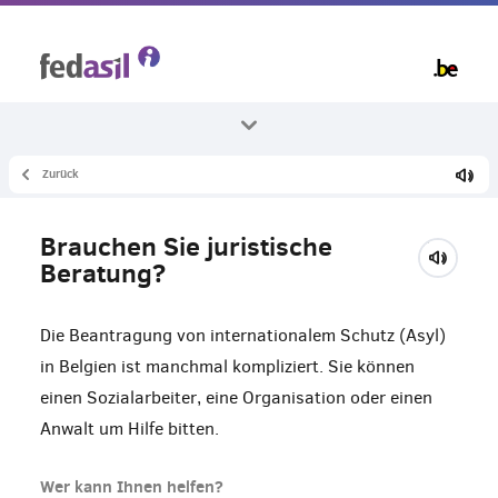
Skip
to
main
content
Zurück
Alle Themenbereiche
Asyl und das Verfahren
Brauchen Sie juristische
Asylantrag
Beratung?
Die Beantragung von internationalem Schutz (Asyl)
in Belgien ist manchmal kompliziert. Sie können
einen Sozialarbeiter, eine Organisation oder einen
Anwalt um Hilfe bitten.
Wer kann Ihnen helfen?