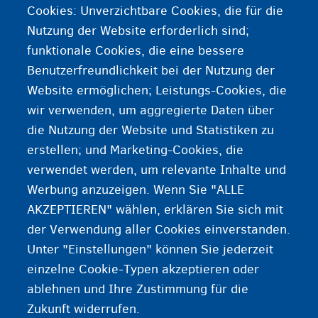
Cookies: Unverzichtbare Cookies, die für die
Nutzung der Website erforderlich sind;
Infopunt Migratie Gent
funktionale Cookies, die eine bessere
CAW West-Vlaanderen
Benutzerfreundlichkeit bei der Nutzung der
Website ermöglichen; Leistungs-Cookies, die
CAW Limburg
wir verwenden, um aggregierte Daten über
die Nutzung der Website und Statistiken zu
ADDE, französischsprachiger Teil Belgiens
erstellen; und Marketing-Cookies, die
verwendet werden, um relevante Inhalte und
Ciré, französischsprachiger Teil Belgiens
Werbung anzuzeigen. Wenn Sie "ALLE
AKZEPTIEREN" wählen, erklären Sie sich mit
der Verwendung aller Cookies einverstanden.
Unter "Einstellungen" können Sie jederzeit
einzelne Cookie-Typen akzeptieren oder
ablehnen und Ihre Zustimmung für die
Zukunft widerrufen.