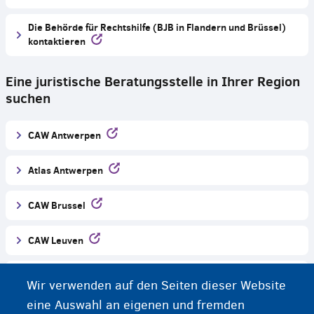
Die Behörde für Rechtshilfe (BJB in Flandern und Brüssel)
kontaktieren
Eine juristische Beratungsstelle in Ihrer Region
suchen
CAW Antwerpen
Atlas Antwerpen
CAW Brussel
CAW Leuven
Vluchtelingenpunt Mechelen
Wir verwenden auf den Seiten dieser Website
eine Auswahl an eigenen und fremden
CAW Oost-Vlaanderen