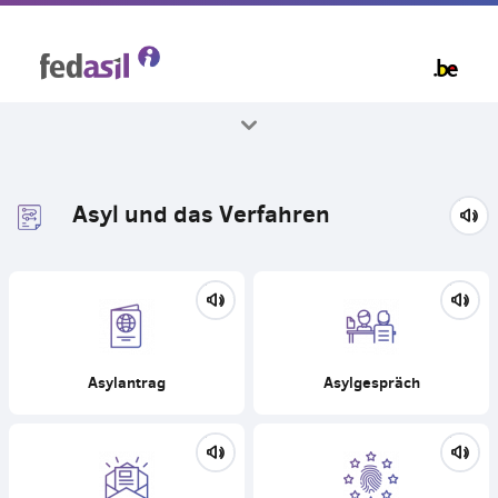
Skip
to
main
content
Alle Themenbereiche
Asyl und das Verfahren
Asylantrag
Asylgespräch