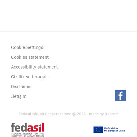
Footer
Cookie Settings
(menu)
Cookies statement
Accessibility statement
Gizlilik ve feragat
Disclaimer
İletişim
Fedasil info, all rights reserved © 2026 - made by
Nascom