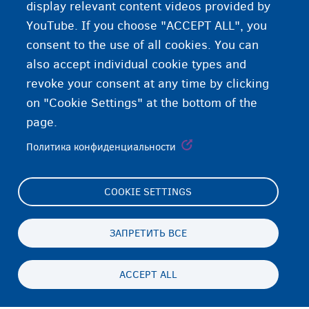
display relevant content videos provided by
YouTube. If you choose "ACCEPT ALL", you
consent to the use of all cookies. You can
also accept individual cookie types and
revoke your consent at any time by clicking
on "Cookie Settings" at the bottom of the
page.
Политика конфиденциальности
COOKIE SETTINGS
Footer
Cookie Settings
(menu)
Cookies statement
ЗАПРЕТИТЬ ВСЕ
Accessibility statement
ACCEPT ALL
Конфиденциальность и отказ
Persistent
RU
footer
Disclaimer