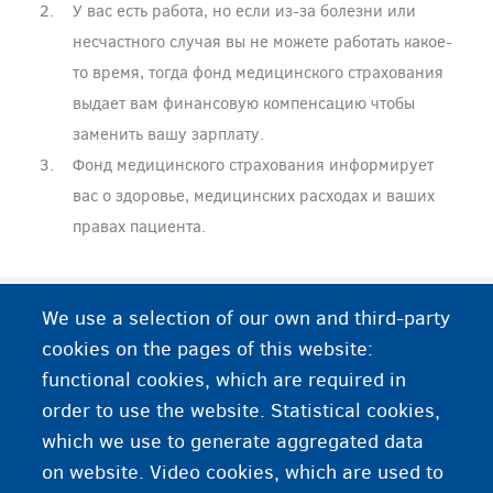
У вас есть работа, но если из-за болезни или
несчастного случая вы не можете работать какое-
то время, тогда фонд медицинского страхования
выдает вам финансовую компенсацию чтобы
заменить вашу зарплату.
Фонд медицинского страхования информирует
вас о здоровье, медицинских расходах и ваших
правах пациента.
Дополнительная информация
We use a selection of our own and third-party
cookies on the pages of this website:
Медицинская страховка
functional cookies, which are required in
order to use the website. Statistical cookies,
Вы хотите найти работу
which we use to generate aggregated data
on website. Video cookies, which are used to
Социальная поддержка от OCMW/CPAS