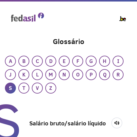
Skip
to
main
content
Glossário
A
B
C
D
E
F
G
H
I
J
K
L
M
N
O
P
Q
R
S
T
V
Z
S
Salário bruto/salário líquido