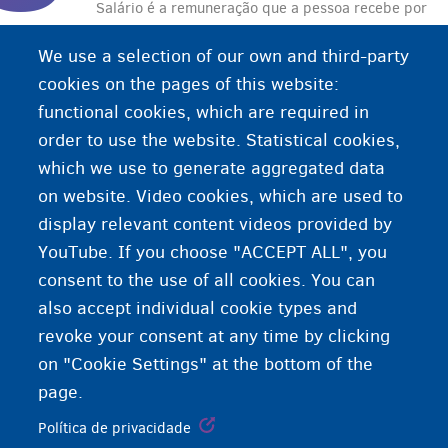
Salário é a remuneração que a pessoa recebe por
seu trabalho. O valor antes da dedução de
We use a selection of our own and third-party
impostos é chamado de salário bruto. O valor
cookies on the pages of this website:
após a dedução dos impostos é o salário líquido.
functional cookies, which are required in
order to use the website. Statistical cookies,
which we use to generate aggregated data
on website. Video cookies, which are used to
display relevant content videos provided by
YouTube. If you choose "ACCEPT ALL", you
consent to the use of all cookies. You can
also accept individual cookie types and
revoke your consent at any time by clicking
on "Cookie Settings" at the bottom of the
page.
Política de privacidade