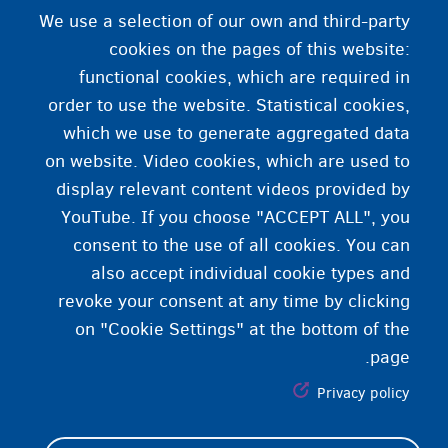
کمک‌های روانی- اجتماعی
We use a selection of our own and third-party
cookies on the pages of this website:
functional cookies, which are required in
اگر به کمک اجتماعی نیاز دارید، به
order to use the website. Statistical cookies,
CPAS/OCMW شهرداری محل
which we use to generate aggregated data
on website. Video cookies, which are used to
سکونت خود مراجعه کنید.
display relevant content videos provided by
YouTube. If you choose "ACCEPT ALL", you
consent to the use of all cookies. You can
also accept individual cookie types and
revoke your consent at any time by clicking
on "Cookie Settings" at the bottom of the
page.
Privacy policy