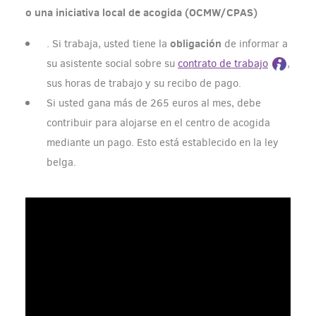
o una iniciativa local de acogida (OCMW/CPAS)
obligación
. Si trabaja, usted tiene la
de informar a
su asistente social sobre su
contrato de trabajo
,
sus horas de trabajo y su recibo de pago.
Si usted gana más de 265 euros al mes, debe
contribuir para alojarse en el centro de acogida
mediante un pago. Esto está establecido en la ley
belga.