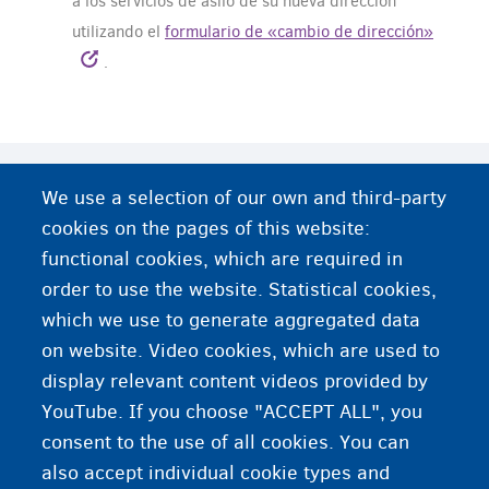
a los servicios de asilo de su nueva dirección
utilizando el
formulario de «cambio de dirección»
.
We use a selection of our own and third-party
Busque trabajo
cookies on the pages of this website:
Unirse a una caja de seguros
functional cookies, which are required in
order to use the website. Statistical cookies,
Abrir una cuenta bancaria
which we use to generate aggregated data
on website. Video cookies, which are used to
Asistencia social por parte del CPAS/OCMW
display relevant content videos provided by
YouTube. If you choose "ACCEPT ALL", you
consent to the use of all cookies. You can
also accept individual cookie types and