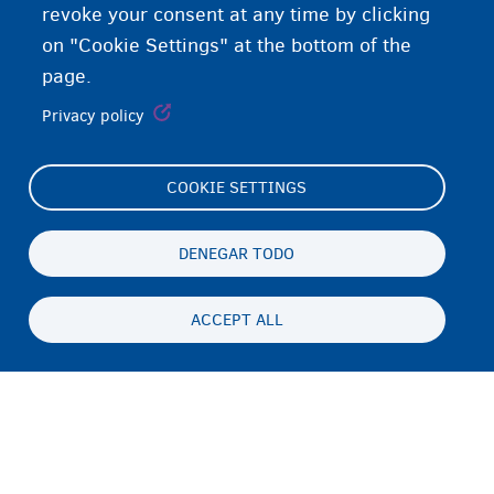
revoke your consent at any time by clicking
on "Cookie Settings" at the bottom of the
page.
Privacy policy
COOKIE SETTINGS
Footer
Cookie Settings
(menu)
Cookies statement
DENEGAR TODO
Accessibility statement
ACCEPT ALL
Privacidad y descargo de responsabilidad
Persistent
ES
footer
Disclaimer
menu
Contacto
Fedasil info, all rights reserved © 2026 - made by
Nascom