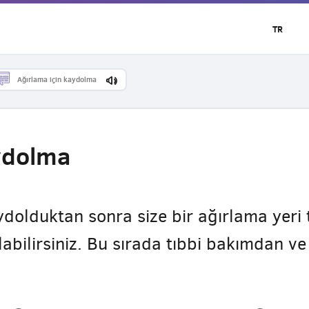
TR
Ağırlama için kaydolma
ydolma
ydolduktan sonra size bir ağırlama yeri 
labilirsiniz. Bu sırada tıbbi bakımdan v