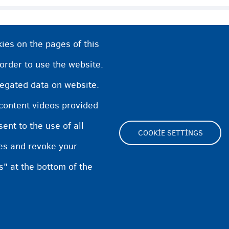
ies on the pages of this
n İletişim Bilgileri
 order to use the website.
regated data on website.
giye mi ihtiyacınız var?
 content videos provided
nt to the use of all
COOKIE SETTINGS
pes and revoke your
s" at the bottom of the
Footer
Cookie Settings
Cookies statement
Acce
(menu)