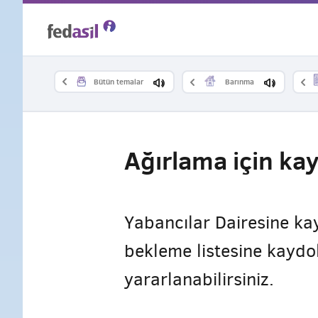
Skip
to
main
Bütün temalar
Barınma
content
Ağırlama için ka
Yabancılar Dairesine ka
bekleme listesine kaydo
yararlanabilirsiniz.