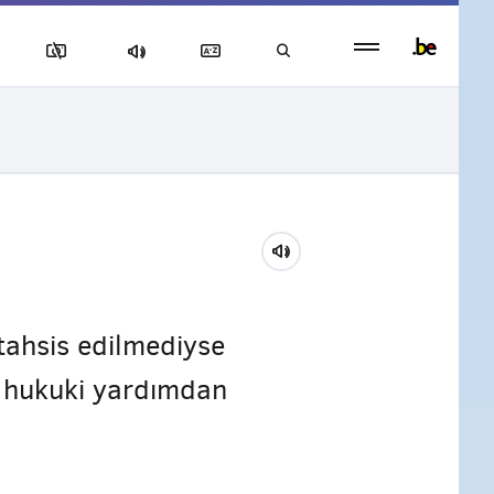
Persistent
footer
menu
tahsis edilmediyse
e hukuki yardımdan