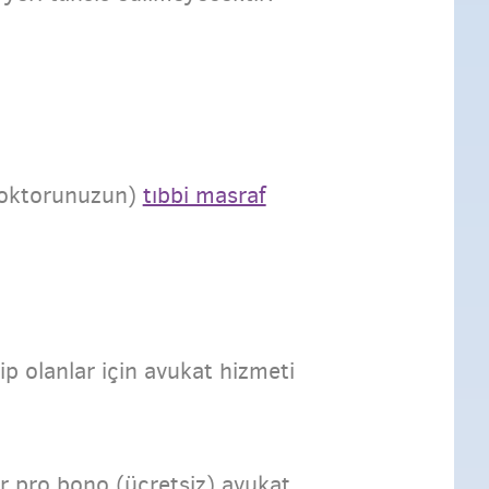
 doktorunuzun)
tıbbi masraf
ip olanlar için avukat hizmeti
bir pro bono (ücretsiz) avukat