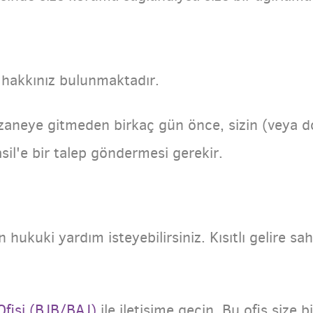
i
 hakkınız bulunmaktadır.
zaneye gitmeden birkaç gün önce, sizin (veya
sil'e bir talep göndermesi gerekir.
hukuki yardım isteyebilirsiniz. Kısıtlı gelire sah
Ofisi (BJB/BAJ)
ile iletişime geçin. Bu ofis size 