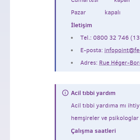
Pazar kapalı
İletişim
Tel.: 0800 32 746 (1
E-posta:
infopoint@fe
Adres:
Rue Héger-Bord
Acil tıbbi yardım
Acil tıbbi yardıma mı ihti
hemşireler ve psikologlar 
Çalışma saatleri