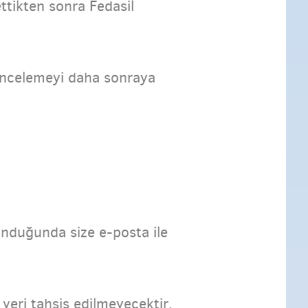
tikten sonra Fedasil
i incelemeyi daha sonraya
lunduğunda size e-posta ile
yeri tahsis edilmeyecektir.