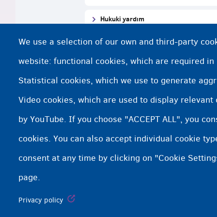
Hukuki yardım
We use a selection of our own and third-party cook
Belçika'daki Hukuki Yardım Ofislerini
website: functional cookies, which are required in
Statistical cookies, which we use to generate agg
Sığınma prosedürü hakkında bil
Video cookies, which are used to display relevant
www.asyluminbelgium.be
by YouTube. If you choose "ACCEPT ALL", you conse
cookies. You can also accept individual cookie ty
consent at any time by clicking on "Cookie Setting
page.
Fedasil info, all rights reserved © 2026 - made by
Nascom
Privacy policy