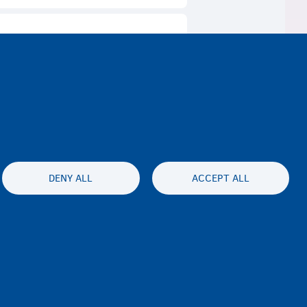
DENY ALL
ACCEPT ALL
ssibility statement
Gizlilik ve feragat
Disclaimer
İletişim