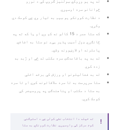
ته په یو وړوکي ټولنیز ګروپ کې د نورو
ځوانانو سره اوسېږې
د نظارت کوونکو یو ټیم به تیار وي چې کومک دې
وکړي.
که ستا عمر د 15 کالو نه کم وي او یا که ته په
ځانګړي ډول آسیب پذیر یې، نو ستا به اضافي
پاملرنه او لارښوونه وشي.
ته به په باقاعدګۍ سره مکتب ته ځې او ژبه به
زده کوې
ته به فعالیتونو او ورزش کې برخه اخلې
ستا سرپرست به تا سره ملاقاتونه کوي او تا سره
به ستا د مکتب او پناهندګۍ په پروسیجر کې
کومک کوي.
ته خپله دا انتخاب نشې کولی چې د استوګنې
کوم مرکز کې واوسېږې. نظارت کوونکي به ستا