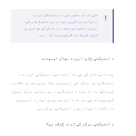
حتی که ته بلجیم کې د پناهندګۍ لپاره
درخواست ورنکړې، بیا هم یو محفوظ ځای کې د
زیرسن ماشوم په صفت د ژوند کولو حق لرې. په
کوڅو کې ځانته ګرځېدل ښه کار ندی.
د استوګنې ځای: اوږده مهال اوسېدنه
په داسې حال کې چې ته ابتدايي استوګنې لپاره د
استوګنې په مرکز کې اوسېږې، ستا سرپرست او نظارت
کوونکي به تا سره د استوګنې د یو مناسب مرکز لټون
کوي چیرته چې به ته د اوږدې مودې لپاره اوسېږې،
دا اکثر د فیدازیل د استوګنې مرکز وي.
د استوګنې مرکز کې ژوند څنګه وي؟