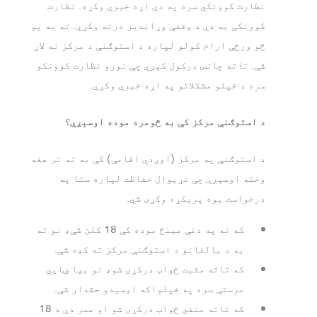
نظارت کوونکي سره په دې اړه خبرې وکړه. نظارت
کوونکی به دې د وقفې وړاندیز درته وکړي. ته به یو
څو ورځې ارام کولو لپاره د استوګنې د مرکز نه لاړ
شې. تاته چانس درکول کېږي چې نورو نظارت کوونکو
سره د خپلو مشکلاتو په اړه خبرې وکړې.
د استوګنې مرکز کې به څومره موده اوسېږې؟
د استوګنې په مرکز (اوږدې اقامې) کې به ته تر هغه
وخته اوسېږې چې نړیوال حفاظت لپاره ستا په
درخواست یوه پرېکړه وکړی شي.
که ته په دغې مینځ موده کې 18 کلن شې، نو ته
به د بالغانو د استوګنې مرکز ته کډه شې.
که تاته مثبت ځواب درکړی شو، نو بیا ښايي
مرستې سره په خپلواکه اوسېدو حقدار شې.
که تاته منفي ځواب درکړی شو او عمر دې د 18