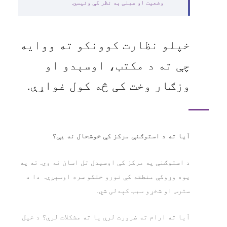
وضعیت او هیلی په نظر کې ونیسي.
خپلو نظارت کوونکو ته ووایه
چې ته د مکتب، اوسېدو او
وزګار وخت کی څه کول غواړې.
آیا ته د استوګنې مرکز کې خوشحال نه یې؟
د استوګنې په مرکز کې اوسېدل تل اسان نه وي. ته په
یوه وړوکې منطقه کې نورو خلکو سره اوسېږې. دا د
سترس او شخړو سبب کېدلی شي.
آیا ته ارام ته ضرورت لرې یا ته مشکلات لرې؟ د خپل