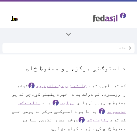
Skip
to
main
content
شاته
ټول موضوعات
ځانته ماشومان
د استوګنې مرکز، یو محفوظ ځای
د استوګنې په یو مرکز کې اوسېدل
که ته بلجیم ته د
ځانته زیرسن ماشوم په
توګه
راورسېږې، نو دولت به دا خبره یقیني کړي چې ته یو
محفوظ چاپېریال ولرې.
پولیس
یا د
پناهندګۍ
خدمتونه
به تا یو د استوګنې مرکز ته یوسي. حتی
که ته د
پناهندګۍ
درخواست ورنکړې، بیا هم
محفوظ ځای کې د ژوند کولو حق لرې.