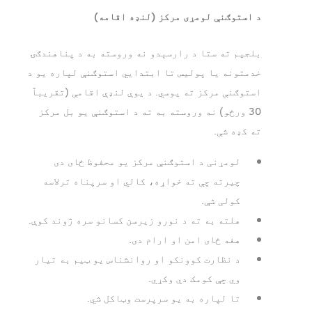
د استوګنې لومړی مرکز (لنډه اقامه)
بلجیم ته ستا د رارسېدو نه وروسته به د پناهندګۍ
خدمتونه یا پولیس تا ابتدايي استوګنې لپاره یو د
استوګنې مرکز ته یوسي. د یوې لنډې اقامې (تقریباً
30 ورځو) نه وروسته به ته د استوګنې یو بل مرکز
ته کډه شې.
لومړنی د استوګنې مرکز یو محفوظ ځای دی
چیرته چې ته خواړه، کالي او سرپناه ترلاسه
کولی شې.
هلته به ته د نورو زیرسن کسانو سره ژوند کوې.
هغه ځای امن او ارام دی.
د نظارت کوونکو او روانشناس یو ټیم به تیار
وي چې کومک دې وکړي.
تا لپاره به یو سرپرست وټاکل شي.