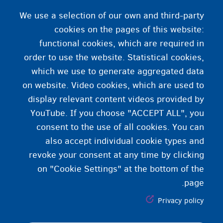
نه زیات و، نو درباندې لازمي ده چې د استوګنې
We use a selection of our own and third-party
مرکز خوشې کړې.
cookies on the pages of this website:
functional cookies, which are required in
order to use the website. Statistical cookies,
آیا غواړې چې خپلواک ژوند وکړې؟
which we use to generate aggregated data
on website. Video cookies, which are used to
مرستې سره خپلواک ژوند
display relevant content videos provided by
YouTube. If you choose "ACCEPT ALL", you
consent to the use of all cookies. You can
also accept individual cookie types and
revoke your consent at any time by clicking
on "Cookie Settings" at the bottom of the
page.
Privacy policy