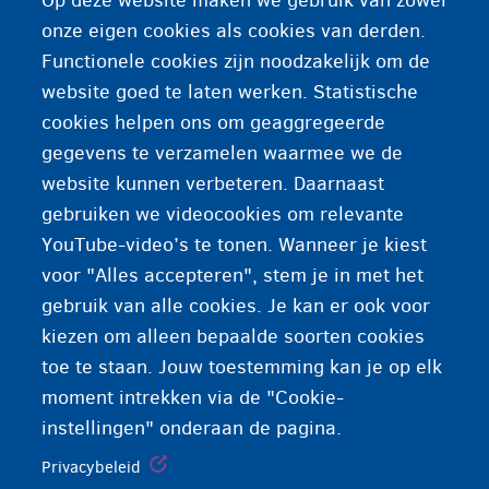
Op deze website maken we gebruik van zowel
Het Federaal Agentschap voor de Opvang van
onze eigen cookies als cookies van derden.
Asielzoekers
. De Belgische overheidsorganisatie
Functionele cookies zijn noodzakelijk om de
die verantwoordelijk is voor de opvang en
website goed te laten werken. Statistische
begeleiding van asielzoekers. Dit gebeurt in open
cookies helpen ons om geaggregeerde
opvangcentra of -huizen. Fedasil is ook
gegevens te verzamelen waarmee we de
verantwoordelijk voor de vrijwillige terugkeer.
website kunnen verbeteren. Daarnaast
gebruiken we videocookies om relevante
YouTube-video’s te tonen. Wanneer je kiest
voor "Alles accepteren", stem je in met het
gebruik van alle cookies. Je kan er ook voor
kiezen om alleen bepaalde soorten cookies
toe te staan. Jouw toestemming kan je op elk
moment intrekken via de "Cookie-
instellingen" onderaan de pagina.
Privacybeleid