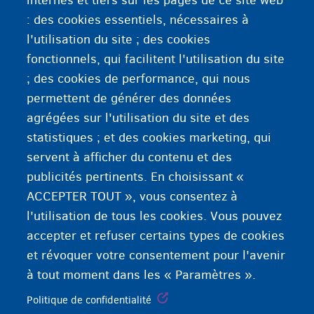
internes et tiers sur les pages de ce site web
Agence Fédérale pour l'Accueil des Demandeurs
: des cookies essentiels, nécessaires à
d'Asile
. L'instance publique belge qui est
l'utilisation du site ; des cookies
responsable de l'accueil et de l'accompagnement
fonctionnels, qui facilitent l'utilisation du site
des demandeurs d'asile. Cela se fait dans des
; des cookies de performance, qui nous
centres ou des maisons d'accueil ouverts. Fedasil
permettent de générer des données
est aussi responsable du retour volontaire.
agrégées sur l'utilisation du site et des
statistiques ; et des cookies marketing, qui
servent à afficher du contenu et des
publicités pertinents. En choisissant «
ACCEPTER TOUT », vous consentez à
l'utilisation de tous les cookies. Vous pouvez
accepter et refuser certains types de cookies
et révoquer votre consentement pour l'avenir
à tout moment dans les « Paramètres ».
Politique de confidentialité