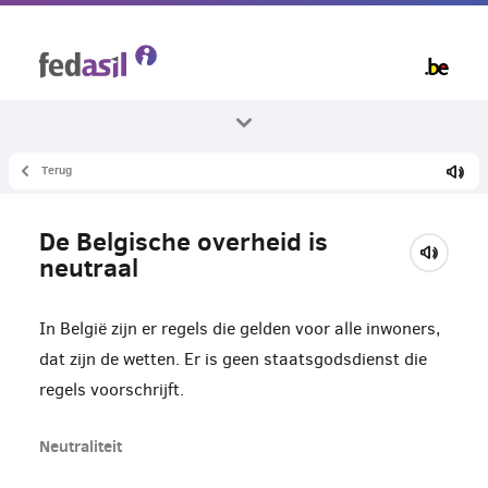
Overslaan
en
naar
de
inhoud
gaan
Terug
Alle thema's
Leven in België
De Belgische overheid is
Over België
neutraal
In België zijn er regels die gelden voor alle inwoners,
dat zijn de wetten. Er is geen staatsgodsdienst die
regels voorschrijft.
Neutraliteit