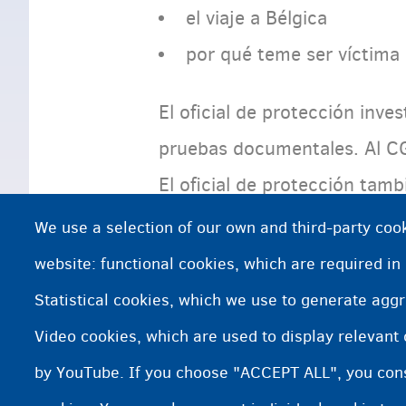
el viaje a Bélgica
por qué teme ser víctima
El oficial de protección inve
pruebas documentales. Al CG
El oficial de protección tam
tiene fundamentos.
We use a selection of our own and third-party cook
website: functional cookies, which are required in
¿Necesitas más información o
Statistical cookies, which we use to generate agg
Video cookies, which are used to display relevant
Información sobre orientación sexual
by YouTube. If you choose "ACCEPT ALL", you conse