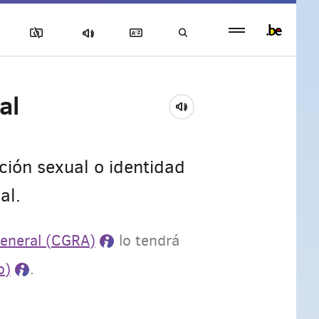
Persistent
footer
menu
al
ción sexual o identidad
al.
eneral (CGRA)
lo tendrá
o)
.