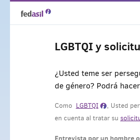
Skip
to
main
LGBTQI y solicit
content
¿Usted teme ser persegu
de género? Podrá hacer 
Como
LGBTQI
, Usted pe
en cuenta al tratar su
solici
Entrevista por un hombre 