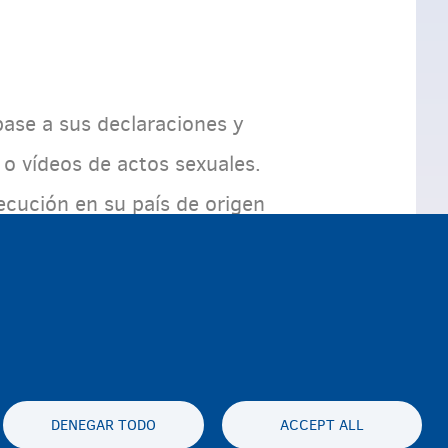
 base a sus declaraciones y
 vídeos de actos sexuales.
ecución en su país de origen
DENEGAR TODO
ACCEPT ALL