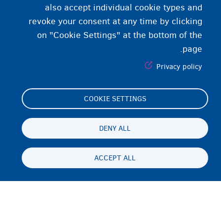
also accept individual cookie types and
revoke your consent at any time by clicking
on "Cookie Settings" at the bottom of the
page.
Privacy policy
COOKIE SETTINGS
Footer
Cookie Settings
(menu)
Cookies statement
DENY ALL
Accessibility statement
ACCEPT ALL
محرمیت او سلب مسئولیت
Persistent
PS
footer
Disclaimer
menu
تماس
Fedasil info, all rights reserved © 2026 - made by
Nascom