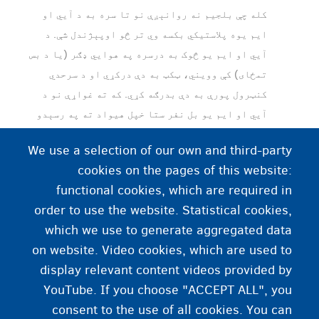
کله چې بلجیم نه روانېږې نو تا سره به د آيي او
ایم یوه پلاستیکي بکسه وي تر څو اوپېژندل شې. د
آيي او ایم یو څوک به درسره په هوايي ډګر (یا د بس
تمځای) کې وویني، ټکټ به دې درکړي او د سرحدي
کنټرول پورې به دې بدرګه کړي. که ته غواړې نو د
آيي او ایم یو بل نفر ستا خپل هیواد ته په رسېدو
هلته تاته د هرکلي او درسره ملګري کېدو لپاره
We use a selection of our own and third-party
حاضرېدلی شي.
cookies on the pages of this website:
functional cookies, which are required in
لکه د نورو ټولو مسافرینو په څېر، په تا
order to use the website. Statistical cookies,
لازمي ده چې د بیګونو د مقرراتو احترام
which we use to generate aggregated data
وکړې: د نفر په سر بکسونو د حد نه او د زیات
on website. Video cookies, which are used to
نه زیات وزن د حد نه مه اوړه.
display relevant content videos provided by
YouTube. If you choose "ACCEPT ALL", you
consent to the use of all cookies. You can