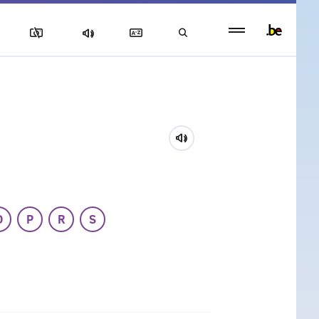
Persistent
footer
menu
O
P
R
S