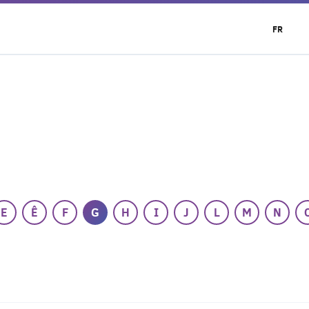
FR
E
Ê
F
G
H
I
J
L
M
N