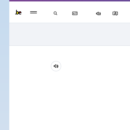
Persisten
foote
men