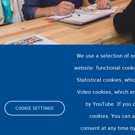
We use a selection of o
website: functional cooki
Statistical cookies, wh
Video cookies, which ar
by YouTube. If you 
COOKIE SETTINGS
cookies. You can a
consent at any time by
Footer
ity statement
Cookies statement
Cookie Settings