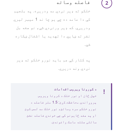
فاصله وساته
خلکو ته ډېر نږدې مه ودرېږه. په بلجیم
کې دا عامه ده چې یو چا نه 1 میټر لیرې
ودرېږې. که ډېر ورنږدې شې، نو هغه بل
نفر ته ښايي دا تهدید یا اشغال ښکاره
شي.
په کتار کې هم باید نورو خلکو ته ډېر
نږدې ونه درېږې.
د کورونا ویروس اقدامات
خپل ځان او نور خلک د کرونا ویروس
پروړاندې محافظت کړئ: 1.5 متر فاصله د
نورو خلکو سره وساتئ، نور خلک مه لمس کوئ
او په هغه ځایونو کې چې خوندي فاصله نشئ
ساتلی هلته ماسک واغوندئ.