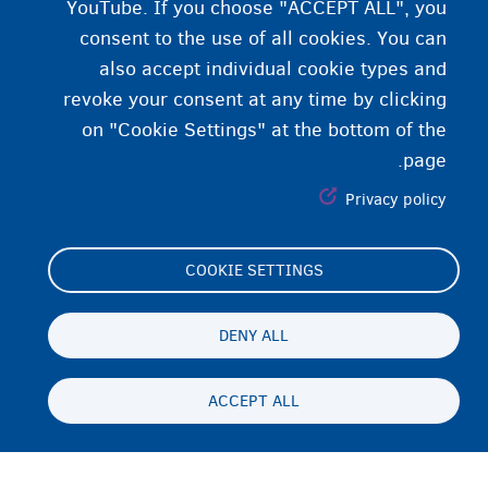
YouTube. If you choose "ACCEPT ALL", you
consent to the use of all cookies. You can
also accept individual cookie types and
revoke your consent at any time by clicking
on "Cookie Settings" at the bottom of the
page.
Privacy policy
COOKIE SETTINGS
Footer
Cookie Settings
(menu)
Cookies statement
DENY ALL
Accessibility statement
ACCEPT ALL
محرمیت او سلب مسئولیت
Persistent
PS
footer
Disclaimer
menu
تماس