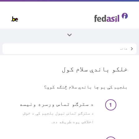
Skip
to
main
content
شاته
ټول موضوعات
بلجیم کې اوسېدل
خلکو باندې سلام کول
شریک ژوند کول
بلجیم کې یو چا باندې سلام څنګه کوې؟
د سترګو تماس ورسره ونیسه
د سترګو تماس نیول بلجیم کې د خوش
اخلاقۍ یوه طریقه ده.