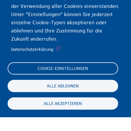
der Verwendung aller Cookies einverstanden.
Unter "Einstellungen" können Sie jederzeit
einzelne Cookie-Typen akzeptieren oder
ablehnen und Ihre Zustimmung für die
Zukunft widerrufen.
Datenschutzerklärung
COOKIE-EINSTELLUNGEN
Footer
Cookie Settings
(menu)
Cookies statement
ALLE ABLEHNEN
Accessibility statement
ALLE AKZEPTIEREN
Datenschutz und Haftungsausschluss
Persistent
DE
footer
Disclaimer
menu
Kontakt