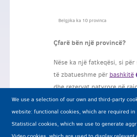
Belgjika ka 10 provinca
Çfarë bën një provincë?
Nëse ka një fatkeqësi, si pë
të zbatueshme për
bashkitë
dhe rezervat natyrore në rajo
We use a selection of our own and third-party cook
website: functional cookies, which are required in
Nëse dikush ju pyet se ku
Statistical cookies, which we use to generate agg
Video cookies, which are used to display relevant