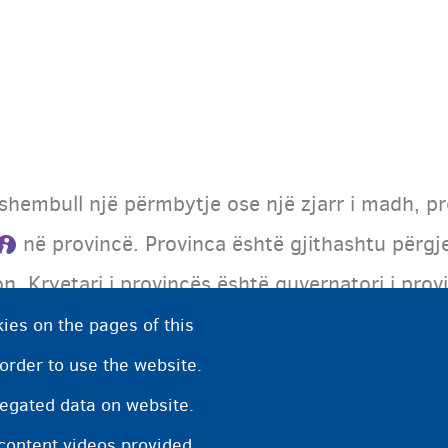
r shembull një përmbytje ose një zjarr i madh, 
në provincë. Provinca është gjithashtu përgj
n. Kryetari i provincës është guvernatori i prov
ies on the pages of this
 order to use the website.
 banoni, në fillim thoni provincën dhe pastaj bashkin
regated data on website.
 content videos provided