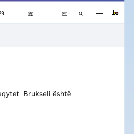
Persistent
SQ
footer
menu
qytet. Brukseli është