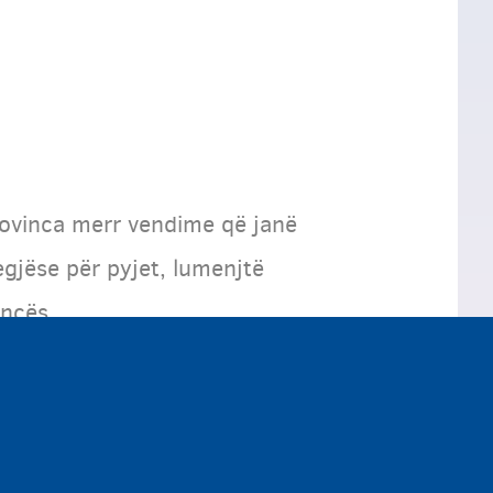
provinca merr vendime që janë
egjëse për pyjet, lumenjtë
incës.
ë ose qytetin.