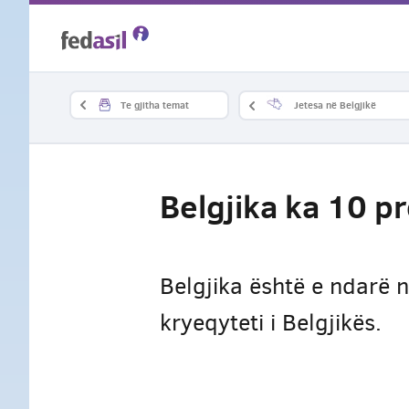
Skip
to
main
Te gjitha temat
Jetesa në Belgjikë
content
Belgjika ka 10 p
Belgjika është e ndarë 
kryeqyteti i Belgjikës.