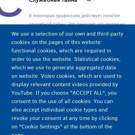
В некоторых профессиях действует понятие
служебной тайны. Это означает, что людям на
определенных должностях запрещается
We use a selection of our own and third-party
раскрывать информацию, которая стала им
cookies on the pages of this website:
известна в связи с выполнением своей работы.
functional cookies, which are required in
Речь идет о враче, фармацевте и социальном
order to use the website. Statistical cookies,
работнике. В некоторых экстренных случаях
which we use to generate aggregated data
служебная тайна может быть нарушена.
on website. Video cookies, which are used to
display relevant content videos provided by
YouTube. If you choose "ACCEPT ALL", you
consent to the use of all cookies. You can
also accept individual cookie types and
revoke your consent at any time by clicking
on "Cookie Settings" at the bottom of the