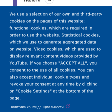
Принудительные платежи граждан и/или
We use a selection of our own and third-party
компаний в пользу государства. Деньги с
cookies on the pages of this website:
налогов используются для финансирования
functional cookies, which are required in
услуг населению (здравоохранение, пособия по
order to use the website. Statistical cookies,
безработице и т.д.).
which we use to generate aggregated data
on website. Video cookies, which are used to
display relevant content videos provided by
YouTube. If you choose "ACCEPT ALL", you
consent to the use of all cookies. You can
also accept individual cookie types and
revoke your consent at any time by clicking
on "Cookie Settings" at the bottom of the
page.
Политика конфиденциальности