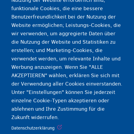
Nutzung der Website erforderlich sind;
Verpflichtender Beitrag eines Bürgers und/oder
funktionale Cookies, die eine bessere
Unternehmens an die Regierung. Mit den Steuern
Benutzerfreundlichkeit bei der Nutzung der
werden Dienste für die Öffentlichkeit finanziert
Website ermöglichen; Leistungs-Cookies, die
(Gesundheitsversorgung, Arbeitslosengeld usw.).
wir verwenden, um aggregierte Daten über
die Nutzung der Website und Statistiken zu
erstellen; und Marketing-Cookies, die
verwendet werden, um relevante Inhalte und
Werbung anzuzeigen. Wenn Sie "ALLE
AKZEPTIEREN" wählen, erklären Sie sich mit
der Verwendung aller Cookies einverstanden.
Unter "Einstellungen" können Sie jederzeit
einzelne Cookie-Typen akzeptieren oder
ablehnen und Ihre Zustimmung für die
Zukunft widerrufen.
Datenschutzerklärung