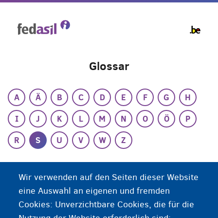
Skip
to
main
content
Glossar
A
Ä
B
C
D
E
F
G
H
I
J
K
L
M
N
O
Ö
P
R
S
U
V
W
Z
S
Wir verwenden auf den Seiten dieser Website
eine Auswahl an eigenen und fremden
Steuern
Cookies: Unverzichtbare Cookies, die für die