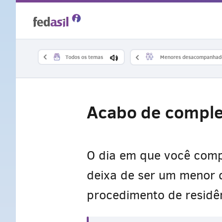
Skip
to
main
Todos os temas
Menores desacompanhad
content
Acabo de comple
O dia em que você comp
deixa de ser um menor 
procedimento de residên