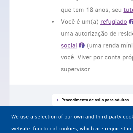
que tem 18 anos, seu
tut
Você é um(a)
refugiado
uma autorização de resid
social
(uma renda míni
você. Viver por conta pró
supervisor.
Procedimento de asilo para adultos
Retornar ao seu país
We use a selection of our own and third-party cook
website: functional cookies, which are required in
Aprender uma profissão