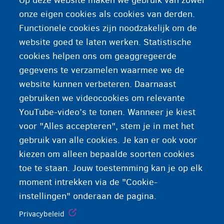
Op deze website maken we gebruik van zowel
U bent zonder wettig verblijf en hebt medische
onze eigen cookies als cookies van derden.
hulp nodig
Functionele cookies zijn noodzakelijk om de
website goed te laten werken. Statistische
Ziekteverzekering
cookies helpen ons om geaggregeerde
gegevens te verzamelen waarmee we de
Schurft/scabies
website kunnen verbeteren. Daarnaast
gebruiken we videocookies om relevante
YouTube-video’s te tonen. Wanneer je kiest
voor "Alles accepteren", stem je in met het
gebruik van alle cookies. Je kan er ook voor
kiezen om alleen bepaalde soorten cookies
toe te staan. Jouw toestemming kan je op elk
moment intrekken via de "Cookie-
instellingen" onderaan de pagina.
Privacybeleid