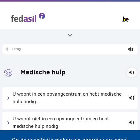
Overslaan
en
naar
de
inhoud
gaan
Terug
Alle thema's
Gezondheid
Medische hulp
U woont in een opvangcentrum en hebt medische
hulp nodig
U woont niet in een opvangcentrum en hebt
medische hulp nodig