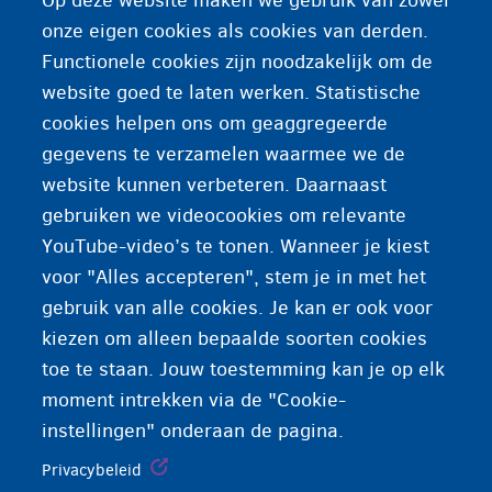
Op deze website maken we gebruik van zowel
zich (tijdelijk) verborgen houden. De Dienst
onze eigen cookies als cookies van derden.
Vreemdelingenzaken beschouwt verschillende
Functionele cookies zijn noodzakelijk om de
handelingen als een vorm van 'onderduiken'.
website goed te laten werken. Statistische
cookies helpen ons om geaggregeerde
gegevens te verzamelen waarmee we de
website kunnen verbeteren. Daarnaast
gebruiken we videocookies om relevante
YouTube-video’s te tonen. Wanneer je kiest
voor "Alles accepteren", stem je in met het
gebruik van alle cookies. Je kan er ook voor
kiezen om alleen bepaalde soorten cookies
toe te staan. Jouw toestemming kan je op elk
moment intrekken via de "Cookie-
instellingen" onderaan de pagina.
Privacybeleid