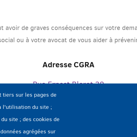
eut avoir de graves conséquences sur votre dem
ocial ou à votre avocat de vous aider à préveni
Adresse CGRA
Rue Ernest Blerot 39
t tiers sur les pages de
1070 Bruxelles
l'utilisation du site ;
n du site ; des cookies de
 données agrégées sur