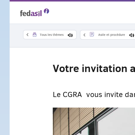
Skip
to
main
Tous les thèmes
Asile et procédure
content
Votre invitation
Le CGRA vous invite dan