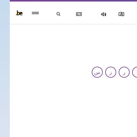
Persisten
foote
men
ر
ز
س