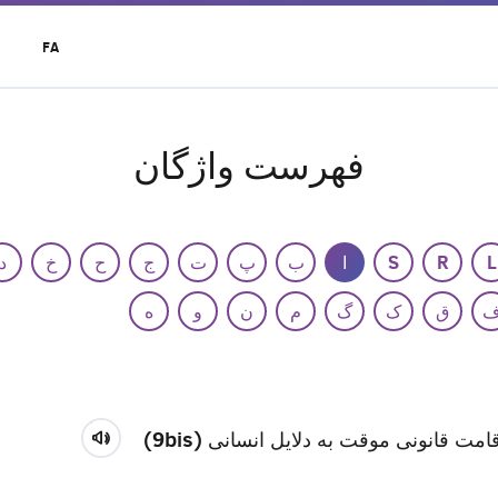
t
FA
r
u
فهرست واژگان
L
R
S
ا
ب
پ
ت
ج
ح
خ
د
ق
ک
گ
م
ن
و
ه
امت قانونی موقت به دلایل انسانی (9bis)