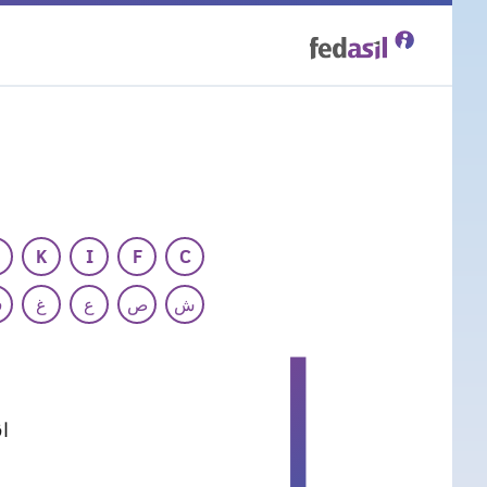
Skip
to
main
content
K
I
F
C
ش
ص
ع
غ
ف
ا
اق