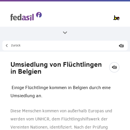
Skip
to
main
content
Zurück
Alle Themenbereiche
Asyl und das Verfahren
Umsiedlung von Flüchtlingen
Andere Verfahren
in Belgien
Einige Flüchtlinge kommen in Belgien durch eine
Umsiedlung an.
Diese Menschen kommen von außerhalb Europas und
werden vom UNHCR, dem Flüchtlingshilfswerk der
Vereinten Nationen, identifiziert. Nach der Prüfung