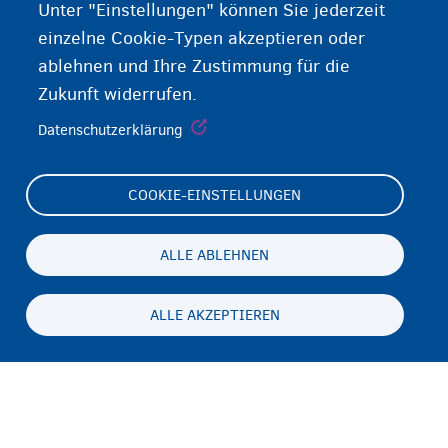
Unter "Einstellungen" können Sie jederzeit
einzelne Cookie-Typen akzeptieren oder
ablehnen und Ihre Zustimmung für die
Zukunft widerrufen.
Datenschutzerklärung
COOKIE-EINSTELLUNGEN
Footer
Cookie Settings
(menu)
Cookies statement
ALLE ABLEHNEN
Accessibility statement
ALLE AKZEPTIEREN
Datenschutz und Haftungsausschluss
Persistent
DE
footer
Disclaimer
menu
Kontakt
Fedasil info, all rights reserved © 2026 - made by
Nascom