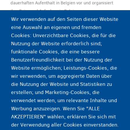
dauerhaften Aufenthalt in Belgien vor und organisiert
ihre Reise und Aufnahme in Belgien.
Wir verwenden auf den Seiten dieser Website
eine Auswahl an eigenen und fremden
Seit 2013 waren die meisten umgesiedelten Flüchtlinge
Cookies: Unverzichtbare Cookies, die für die
in Belgien Syrer, die in Jordanien, in der Türkei und im
Nutzung der Website erforderlich sind;
Libanon lebten. Auch afrikanische Flüchtlinge aus der
funktionale Cookies, die eine bessere
Region der Großen Seen (Kongo, Burundi, Uganda) und
Benutzerfreundlichkeit bei der Nutzung der
über die zentrale Mittelmeerroute (Libyen)
Website ermöglichen; Leistungs-Cookies, die
eingetroffene Flüchtlinge haben Schutz erhalten.
wir verwenden, um aggregierte Daten über
die Nutzung der Website und Statistiken zu
erstellen; und Marketing-Cookies, die
Eine Umsiedlung ist nicht möglich für Flüchtlinge,
verwendet werden, um relevante Inhalte und
die sich bereits in Belgien oder Europa aufhalten.
Werbung anzuzeigen. Wenn Sie "ALLE
AKZEPTIEREN" wählen, erklären Sie sich mit
der Verwendung aller Cookies einverstanden.